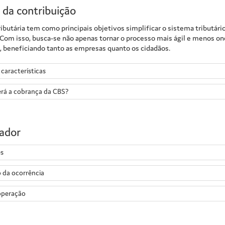
 da contribuição
butária tem como principais objetivos simplificar o sistema tributário
 Com isso, busca-se não apenas tornar o processo mais ágil e menos o
, beneficiando tanto as empresas quanto os cidadãos.
 características
rá a cobrança da CBS?
ador
s
da ocorrência
operação