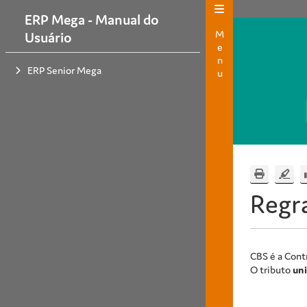
ERP Mega - Manual do
Menu
Usuário
ERP Senior Mega
Regr
CBS é a Contr
O tributo
uni