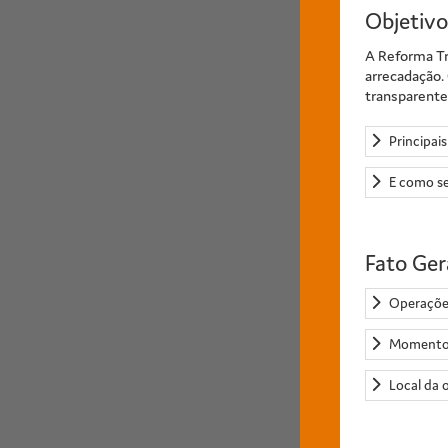
Objetivo
A Reforma Tri
arrecadação.
transparente
Principais
E como se
Fato Ger
Operaçõe
Momento 
Local da 