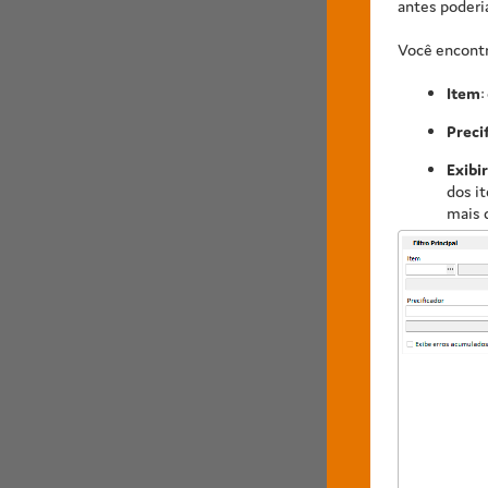
antes poderia
Você encontra
Item
:
Preci
Exibi
dos it
mais 