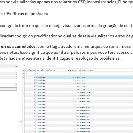
m ser visualizadas apenas nos relatórios CSP_Inconsistencias_Filho.rpt
 três filtros disponíveis:
 código do item no qual se deseja visualizar os erros da geração de cust
ficador
: código do precificador no qual se deseja visualizar os erros da
r erros acumulados
: com o flag ativado, uma hierarquia de itens, mesmo
ens netos. Isso significa que ao filtrar pelo item pai, você terá acess
detalhada e eficiente na identificação e resolução de problemas.