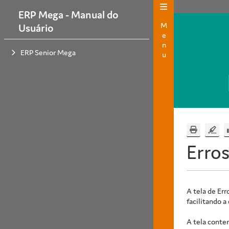
ERP Mega - Manual do
Menu
Usuário
ERP Senior Mega
Erro
A tela de Er
facilitando a
A tela conte