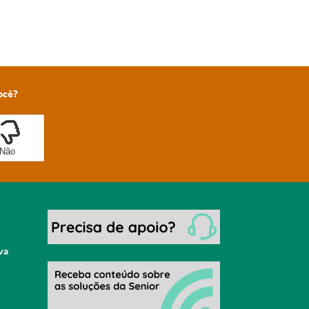
ocê?
Não
va