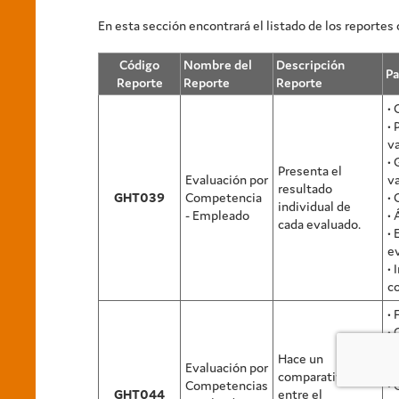
En esta sección encontrará el listado de los reportes
Código
Nombre del
Descripción
P
Reporte
Reporte
Reporte
•
• 
v
• 
Presenta el
Evaluación por
v
resultado
GHT039
Competencia
• 
individual de
- Empleado
• 
cada evaluado.
•
e
• 
c
• 
•
• 
Hace un
Evaluación por
v
comparativo
Competencias
•
GHT044
entre el