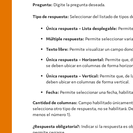
Pregunta:
Digite la pregunta deseada.
Tipo de respuesta:
Seleccionar del listado de tipos d
Única respuesta – Lista desplegable:
Permite 
Múltiple respuesta:
Permite seleccionar vari
Texto libre:
Permite visualizar un campo dond
Única respuesta – Horizontal:
Permite que, de
se deben ubicar en columnas de forma horizon
Única respuesta – Vertical:
Permite que, de l
deben ubicar en columnas de forma vertical.
Fecha:
Permite seleccionar una fecha, habilit
Cantidad de columnas:
Campo habilitado únicamente s
selecciona otro tipo de respuesta, no se habilitará. 
menos el número 1).
¿Respuesta obligatoria?:
Indicar si la respuesta es o
permite cerrarse.