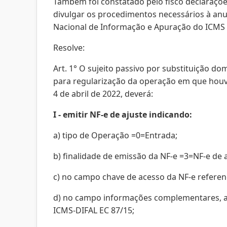
Também foi constatado pelo fisco declaraçõ
divulgar os procedimentos necessários à anul
Nacional de Informação e Apuração do ICMS Su
Resolve:
Art. 1° O sujeito passivo por substituição d
para regularização da operação em que houve
4 de abril de 2022, deverá:
I - emitir NF-e de ajuste indicando:
a) tipo de Operação =0=Entrada;
b) finalidade de emissão da NF-e =3=NF-e de a
c) no campo chave de acesso da NF-e referenc
d) no campo informações complementares, a 
ICMS-DIFAL EC 87/15;