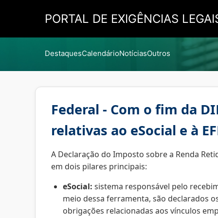
PORTAL DE EXIGÊNCIAS LEGAI
Destaques
Calendário
Notícias
Outros
Federal - Com o fim da D
relativas ao eSocial e à E
A Declaração do Imposto sobre a Renda Retid
em dois pilares principais:
eSocial:
sistema responsável pelo recebime
meio dessa ferramenta, são declarados os
obrigações relacionadas aos vínculos em