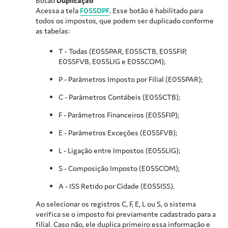
Botão
Duplicação
Acessa a tela
F055DPF
. Esse botão é habilitado para
todos os impostos, que podem ser duplicado conforme
as tabelas:
T - Todas (E055PAR, E055CTB, E055FIP,
E055FVB, E055LIG e E055COM);
P - Parâmetros Imposto por Filial (E055PAR);
C - Parâmetros Contábeis (E055CTB);
F - Parâmetros Financeiros (E055FIP);
E - Parâmetros Exceções (E055FVB);
L - Ligação entre Impostos (E055LIG);
S - Composição Imposto (E055COM);
A - ISS Retido por Cidade (E055ISS).
Ao selecionar os registros C, F, E, L ou S, o sistema
verifica se o imposto foi previamente cadastrado para a
filial. Caso não, ele duplica primeiro essa informação e