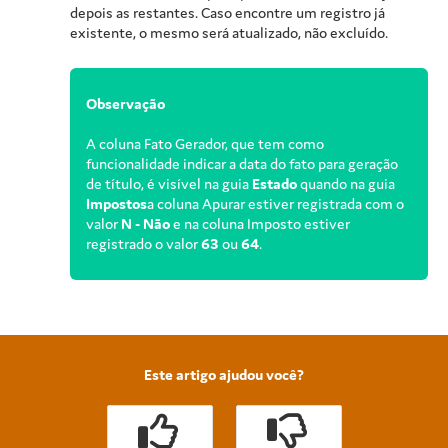
depois as restantes. Caso encontre um registro já
existente, o mesmo será atualizado, não excluído.
Observação
A coluna Fato Gerador, que tem como
funcionalidade indicar a data do fato para geração
de título, é visível na guia
Estado
quando na guia
Impostos
a coluna Apurar estiver registrada com o
valor
N - Não
e na coluna Imposto estiver
registrado o valor
63
ou
64
.
Este artigo ajudou você?