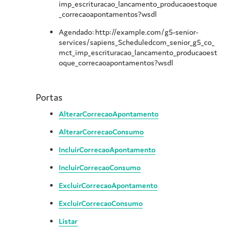
imp_escrituracao_lancamento_producaoestoque
_correcaoapontamentos?wsdl
Agendado: http://example.com/g5-senior-
services/sapiens_Scheduledcom_senior_g5_co_
mct_imp_escrituracao_lancamento_producaoest
oque_correcaoapontamentos?wsdl
Portas
AlterarCorrecaoApontamento
AlterarCorrecaoConsumo
IncluirCorrecaoApontamento
IncluirCorrecaoConsumo
ExcluirCorrecaoApontamento
ExcluirCorrecaoConsumo
Listar