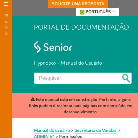
SOLICITE UMA PROPOSTA
Menu
PORTUGUÊS
PORTAL DE DOCUMENTAÇÃO
Hypnobox - Manual do Usuário
Este manual está em construção. Portanto, alguns
links podem direcionar para páginas com conteúdo em
desenvolvimento.
Manual do usuário
>
Secretaria de Vendas
>
ADMIN V1
>
Permissões