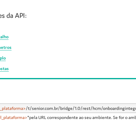
es da API:
alho
etros
plo
stas
l_plataforma>
/t/senior.com.br/bridge/1.0/rest/hcm/onboardinginteg
l_plataforma>
*pela URL correspondente ao seu ambiente. Se for o amb