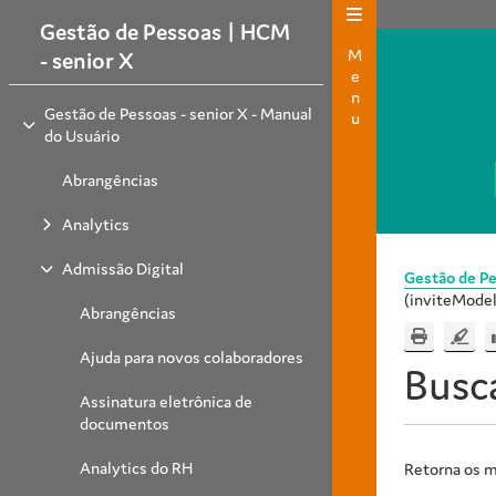
Gestão de Pessoas | HCM
Menu
- senior X
Gestão de Pessoas - senior X - Manual
do Usuário
Abrangências
Analytics
Admissão Digital
Gestão de Pe
(inviteMode
Abrangências
Ajuda para novos colaboradores
Busc
Assinatura eletrônica de
documentos
Analytics do RH
Retorna os m