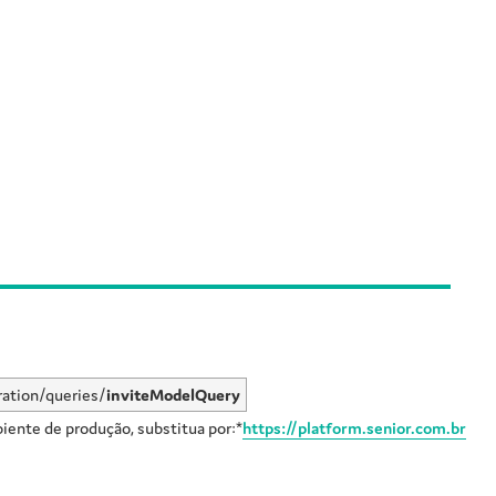
ration/queries/
inviteModelQuery
iente de produção, substitua por:*
https://platform.senior.com.br