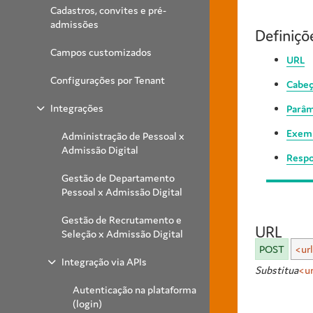
Cadastros, convites e pré-
admissões
Definiçõ
Campos customizados
URL
Configurações por Tenant
Cabeç
Integrações
Parâm
Exem
Administração de Pessoal x
Admissão Digital
Respo
Gestão de Departamento
Pessoal x Admissão Digital
Gestão de Recrutamento e
URL
Seleção x Admissão Digital
POST
<ur
Integração via APIs
Substitua
<ur
Autenticação na plataforma
(login)