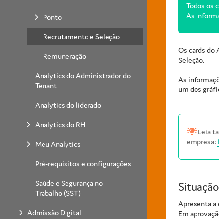
Todos os c
As informa
Ponto
Recrutamento e Seleção
Os cards do 
Remuneração
Seleção.
Analytics do Administrador do
As informaçõ
Tenant
um dos gráfi
Analytics do liderado
Analytics do RH
Leia ta
empresa:
Meu Analytics
Pré-requisitos e configurações
Saúde e Segurança no
Situação
Trabalho (SST)
Apresenta a 
Admissão Digital
Em aprovação