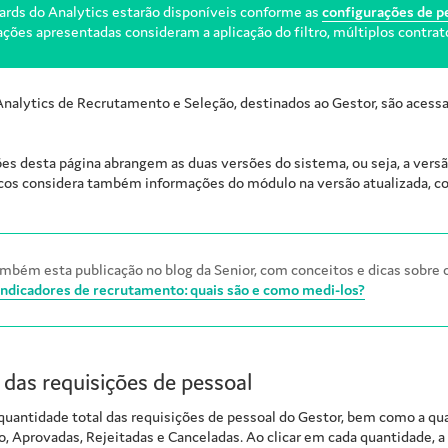
ards do Analytics estarão disponíveis conforme as
configurações de p
ções apresentadas consideram a aplicação do filtro, múltiplos contrato
Analytics de Recrutamento e Seleção, destinados ao Gestor, são acess
es desta página abrangem as duas versões do sistema, ou seja, a versã
cos considera também informações do módulo na versão atualizada, con
mbém esta publicação no blog da Senior, com conceitos e dicas sobre 
Indicadores de recrutamento: quais são e como medi-los?
 das requisições de pessoal
quantidade total das requisições de pessoal do Gestor, bem como a qu
, Aprovadas, Rejeitadas e Canceladas. Ao clicar em cada quantidade, a