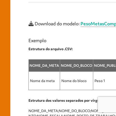
Download do modelo:
PesoMetasCompa
Exemplo
Estrutura do arquivo .CSV:
NOME_DA_META
NOME_DO_BLOCO
NOME_PUBL
Nome da meta
Nome do bloco
Peso 1
Estrutura dos valores separados por vírgula:
NOME_DA_META;NOME_DO_BLOCO;NOME_PUBLIC
NTO;NOME_ESCALA;NOME_POSTO_DE_TRABALHO;