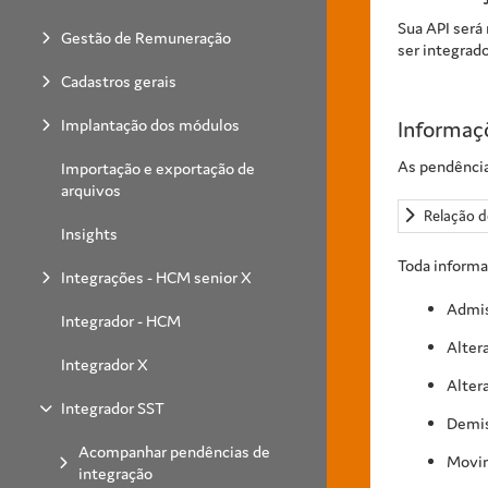
Sua API será
Gestão de Remuneração
ser integrado
Cadastros gerais
Implantação dos módulos
Informaç
As pendência
Importação e exportação de
arquivos
Relação d
Insights
Toda informa
Integrações - HCM senior X
Admi
Integrador - HCM
Alter
Integrador X
Alter
Integrador SST
Demi
Acompanhar pendências de
Movim
integração