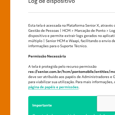
Log de dispositivo
Esta tela é acessada na Plataforma Senior X, através
Gestão de Pessoas | HCM >
Marcação de Ponto
> Log
dispositivo e permite extrair logs gerados no aplicat
múltiplo | Senior HCM e
Waapi
, facilitando o envio d
informações para o Suporte Técnico.
Permissão Necessária
A tela é protegida pelo recurso permissão
res://senior.com.br/hcm/pontomobile/entities/mo
deve ser atribuído aos papéis de Administradores e
para viabilizar sua utilização. Para mais informações,
página de papéis e permissões
.
Importante