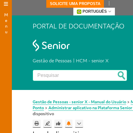
SOLICITE UMA PROPOSTA
Menu
PORTUGUÊS
PORTAL DE DOCUMENTAÇÃO
Gestão de Pessoas | HCM - senior X
Gestão de Pessoas - senior X - Manual do Usuário
>
M
Ponto
>
Administrar aplicativo na Plataforma Senior
dispositivo