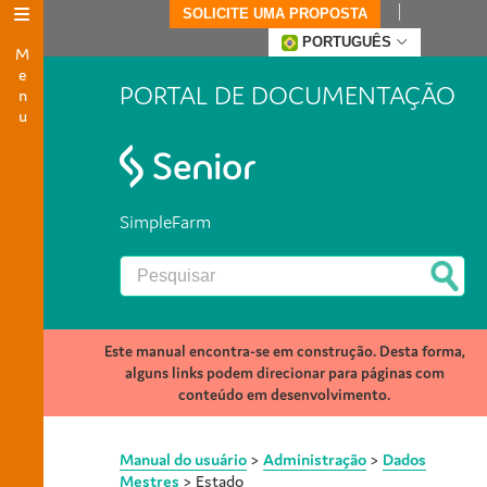
SOLICITE UMA PROPOSTA
Menu
PORTUGUÊS
PORTAL DE DOCUMENTAÇÃO
SimpleFarm
Este manual encontra-se em construção. Desta forma,
alguns links podem direcionar para páginas com
conteúdo em desenvolvimento.
Manual do usuário
>
Administração
>
Dados
Mestres
>
Estado