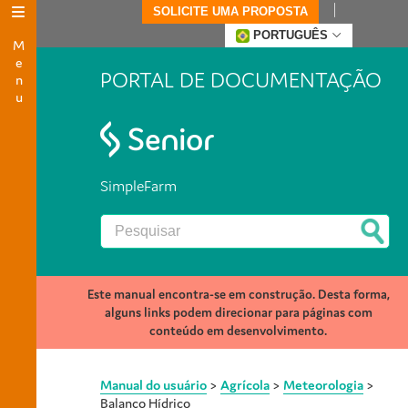
SOLICITE UMA PROPOSTA
Menu
PORTUGUÊS
PORTAL DE DOCUMENTAÇÃO
SimpleFarm
Este manual encontra-se em construção. Desta forma,
alguns links podem direcionar para páginas com
conteúdo em desenvolvimento.
Manual do usuário
>
Agrícola
>
Meteorologia
>
Balanço Hídrico