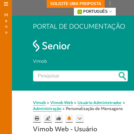
SOLICITE UMA PROPOSTA
Menu
PORTUGUÊS
PORTAL DE DOCUMENTAÇÃO
Vimob
Vimob
>
Vimob Web
>
Usuário Administrador
>
Administração
>
Personalização de Mensagens
Vimob Web - Usuário