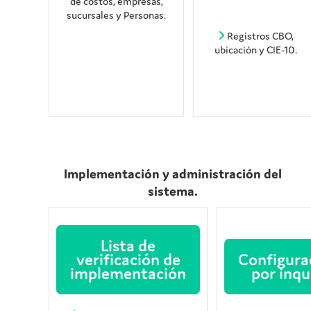
de costos, empresas,
sucursales y Personas.
Registros CBO,
ubicación y CIE-10.
Implementación y administración del
sistema.
Lista de
verificación de
Configura
implementación
por inqu