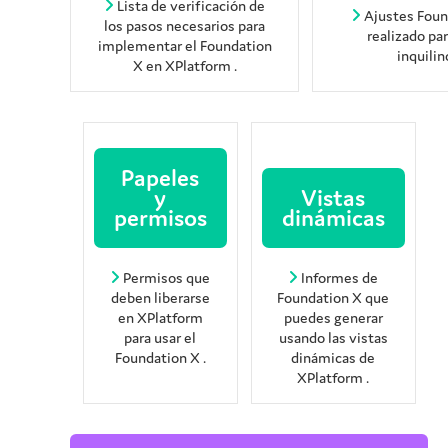
Lista de verificación de
Ajustes
Foun
los pasos necesarios para
realizado pa
implementar el
Foundation
inquilin
X
en
XPlatform
.
Papeles
y
Vistas
permisos
dinámicas
Permisos que
Informes de
deben liberarse
Foundation X
que
en
XPlatform
puedes generar
para usar el
usando las vistas
Foundation X
.
dinámicas de
XPlatform
.