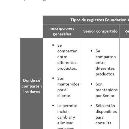
Tipos de registros
Foundation 
Inscripciones
Senior compartido
Re
generales
Se
comparten
Se
entre
comparten
diferentes
entre
productos.
diferentes
productos.
Son
Dónde se
mantenidos
Son
comparten
por el
mantenidos
los datos
cliente.
por Senior
Le permite
Sólo están
incluir,
disponibles
cambiar y
para
eliminar
consulta.
registros.