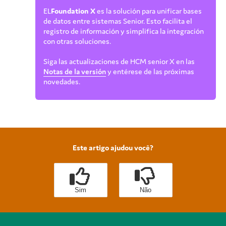
EL
Foundation X
es la solución para unificar bases
de datos entre sistemas Senior. Esto facilita el
registro de información y simplifica la integración
con otras soluciones.
Siga las actualizaciones de HCM senior X en las
Notas de la versión
y entérese de las próximas
novedades.
Este artigo ajudou você?
Sim
Não