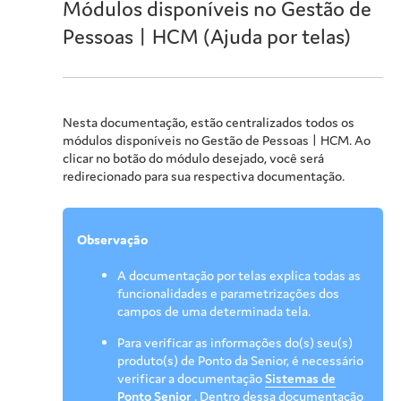
Módulos disponíveis no Gestão de
Pessoas | HCM (Ajuda por telas)
Nesta documentação, estão centralizados todos os
módulos disponíveis no
Gestão de Pessoas | HCM
. Ao
clicar no botão do módulo desejado, você será
redirecionado para sua respectiva documentação.
Observação
A documentação por telas explica todas as
funcionalidades e parametrizações dos
campos de uma determinada tela.
Para verificar as informações do(s) seu(s)
produto(s) de Ponto da Senior, é necessário
verificar a documentação
Sistemas de
Ponto Senior
. Dentro dessa documentação