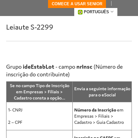
COMECE A USAR SENIOR
PORTUGUÊS
Leiaute S-2299
Grupo
ideEstabLot
- campo
nrInsc
(Número de
inscrição do contribuinte)
Se no campo Tipo de Inscrição
Envia a seguinte informação
em Empresas > Filiais >
para o eSocial
Cadastro consta a opção...
1- CNPJ
Número da Inscrição
em
Empresas > Filiais >
2 – CPF
Cadastro > Guia Cadastro
Inscrição no CAEPF
em