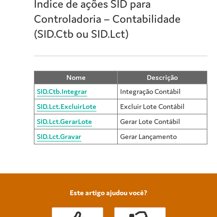
Índice de ações SID para
Controladoria – Contabilidade
(SID.Ctb ou SID.Lct)
Nome
Descrição
SID.Ctb.Integrar
Integração Contábil
SID.Lct.ExcluirLote
Excluir Lote Contábil
SID.Lct.GerarLote
Gerar Lote Contábil
SID.Lct.Gravar
Gerar Lançamento
Este artigo ajudou você?