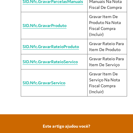
SID.Nfc.GravarParcelasManuais
Manuais Na Nota
Fiscal De Compra
Gravar Item De
Produto Na Nota
SID.Nfc.GravarProduto
Fiscal Compra
(Incluir)
Gravar Rateio Para
SID.Nfc.GravarRateioProduto
Item De Produto
Gravar Rateio Para
SID.Nfc.GravarRateioServico
Item De Serviço
Gravar Item De
Serviço Na Nota
SID.Nfc.GravarServico
Fiscal Compra
(Incluir)
Este artigo ajudou você?