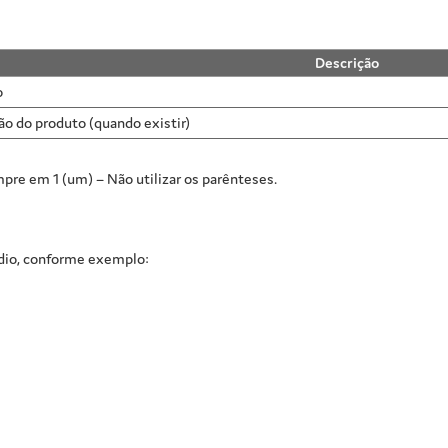
Descrição
o
ão do produto (quando existir)
mpre em 1 (um) – Não utilizar os parênteses.
dio, conforme exemplo: