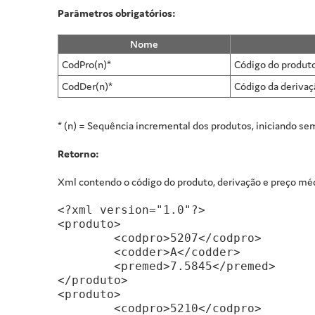
Parâmetros obrigatórios:
Nome
CodPro(n)*
Código do produt
CodDer(n)*
Código da derivaç
* (n) = Sequência incremental dos produtos, iniciando se
Retorno:
Xml contendo o código do produto, derivação e preço mé
<?xml version="1.0"?>
<produto>
	<codpro>5207</codpro>
	<codder>A</codder>
	<premed>7.5845</premed>
</produto>
<produto>
	<codpro>5210</codpro>