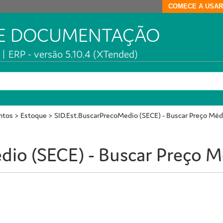
COMECE A USAR
DE DOCUMENTAÇÃO
| ERP - versão 5.10.4 (XTended)
ntos
>
Estoque
>
SID.Est.BuscarPrecoMedio (SECE) - Buscar Preço Méd
dio (SECE) - Buscar Preço 