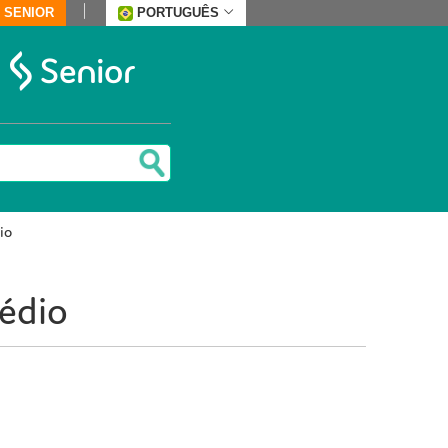
 SENIOR
PORTUGUÊS
io
Médio