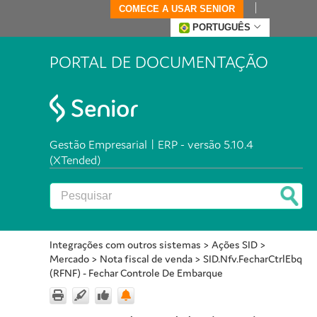
COMECE A USAR SENIOR
PORTUGUÊS
PORTAL DE DOCUMENTAÇÃO
Gestão Empresarial | ERP - versão 5.10.4
(XTended)
Integrações com outros sistemas
>
Ações SID
>
Mercado
>
Nota fiscal de venda
>
SID.Nfv.FecharCtrlEbq
(RFNF) - Fechar Controle De Embarque