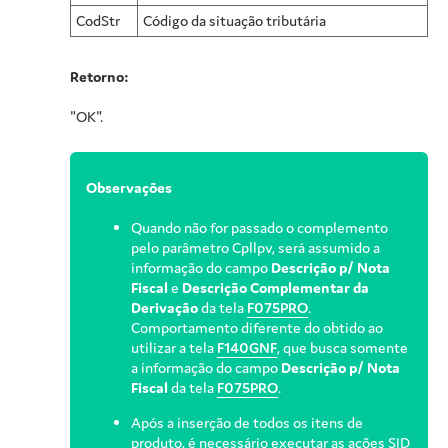
CodStr
Código da situação tributária
Retorno:
"OK".
Observações
Quando não for passado o complemento
pelo parâmetro Cpllpv, será assumido a
informação do campo
Descrição p/ Nota
Fiscal
e
Descrição Complementar da
Derivação
da tela
F075PRO
.
Comportamento diferente do obtido ao
utilizar a tela
F140GNF
, que busca somente
a informação do campo
Descrição p/ Nota
Fiscal
da tela
F075PRO
.
Após a inserção de todos os itens de
produto, é necessário executar as ações SID