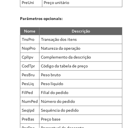
PreUni
Preço unitário
Parâmetros opcionais:
Nome
Descrição
TnsPro
Transação dos itens
NopPro
Natureza da operação
CplIpv
Complemento da descrição
CodTpr
Código da tabela de preço
PesBru
Peso bruto
PesLiq
Peso líquido
FilPed
Filial do pedido
NumPed
Número do pedido
SeqIpd
Sequência do pedido
PreBas
Preço base
PerDsc
Percentual de desconto