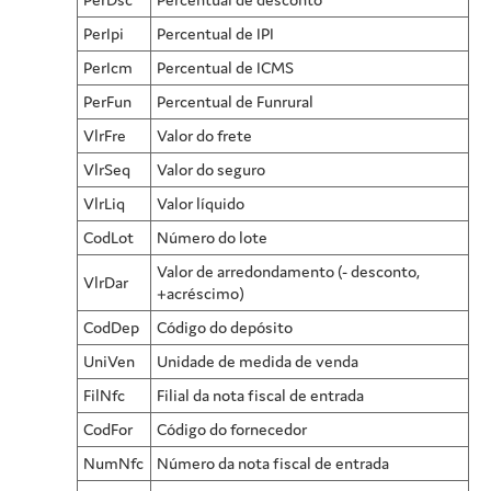
PerIpi
Percentual de IPI
PerIcm
Percentual de ICMS
PerFun
Percentual de Funrural
VlrFre
Valor do frete
VlrSeq
Valor do seguro
VlrLiq
Valor líquido
CodLot
Número do lote
Valor de arredondamento (- desconto,
VlrDar
+acréscimo)
CodDep
Código do depósito
UniVen
Unidade de medida de venda
FilNfc
Filial da nota fiscal de entrada
CodFor
Código do fornecedor
NumNfc
Número da nota fiscal de entrada