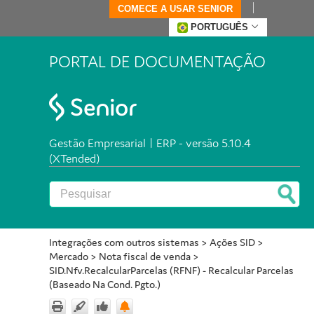
COMECE A USAR SENIOR
PORTUGUÊS
PORTAL DE DOCUMENTAÇÃO
Gestão Empresarial | ERP - versão 5.10.4
(XTended)
Integrações com outros sistemas
>
Ações SID
>
Mercado
>
Nota fiscal de venda
>
SID.Nfv.RecalcularParcelas (RFNF) - Recalcular Parcelas
(Baseado Na Cond. Pgto.)