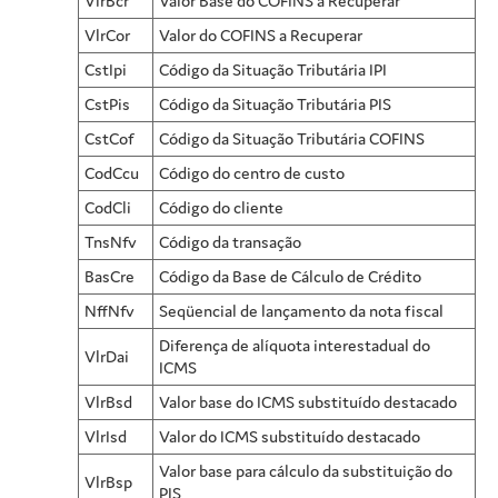
VlrBcr
Valor Base do COFINS a Recuperar
VlrCor
Valor do COFINS a Recuperar
CstIpi
Código da Situação Tributária IPI
CstPis
Código da Situação Tributária PIS
CstCof
Código da Situação Tributária COFINS
CodCcu
Código do centro de custo
CodCli
Código do cliente
TnsNfv
Código da transação
BasCre
Código da Base de Cálculo de Crédito
NffNfv
Seqüencial de lançamento da nota fiscal
Diferença de alíquota interestadual do
VlrDai
ICMS
VlrBsd
Valor base do ICMS substituído destacado
VlrIsd
Valor do ICMS substituído destacado
Valor base para cálculo da substituição do
VlrBsp
PIS