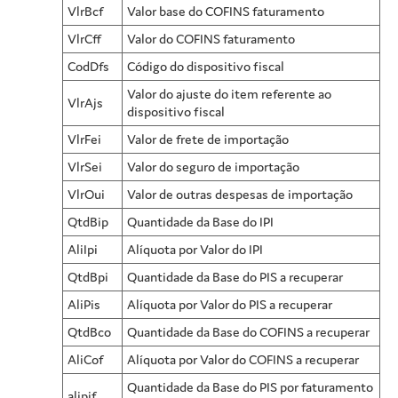
VlrBcf
Valor base do COFINS faturamento
VlrCff
Valor do COFINS faturamento
CodDfs
Código do dispositivo fiscal
Valor do ajuste do item referente ao
VlrAjs
dispositivo fiscal
VlrFei
Valor de frete de importação
VlrSei
Valor do seguro de importação
VlrOui
Valor de outras despesas de importação
QtdBip
Quantidade da Base do IPI
AliIpi
Alíquota por Valor do IPI
QtdBpi
Quantidade da Base do PIS a recuperar
AliPis
Alíquota por Valor do PIS a recuperar
QtdBco
Quantidade da Base do COFINS a recuperar
AliCof
Alíquota por Valor do COFINS a recuperar
Quantidade da Base do PIS por faturamento
alipif