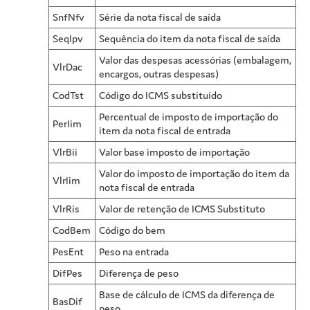
SnfNfv
Série da nota fiscal de saída
SeqIpv
Sequência do item da nota fiscal de saída
Valor das despesas acessórias (embalagem,
VlrDac
encargos, outras despesas)
CodTst
Código do ICMS substituído
Percentual de imposto de importação do
PerIim
item da nota fiscal de entrada
VlrBii
Valor base imposto de importação
Valor do imposto de importação do item da
VlrIim
nota fiscal de entrada
VlrRis
Valor de retenção de ICMS Substituto
CodBem
Código do bem
PesEnt
Peso na entrada
DifPes
Diferença de peso
Base de cálculo de ICMS da diferença de
BasDif
peso