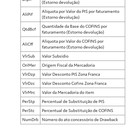
(Estorno devolução)
Alíquota por Valor do PIS por faturamento
AliPif
(Estorno devolução)
Quantidade da Base do COFINS por
QtdBcf
faturamento (Estorno devolução)
Alíquota por Valor do COFINS por
AliCff
faturamento (Estorno devolução)
VlrSub
Valor Subsídio
OriMer
Origem Fiscal da Mercadoria
VlrDzp
Valor Desconto PIS Zona Franca
VlrDzc
Valor Desconto Cofins Zona Franca
VlrMrc
Valor da Mercadoria do item
PerStp
Percentual de Substituição de PIS
PerStc
Percentual de Substituição de COFINS
NumDrb
Número do ato concessório de Drawback