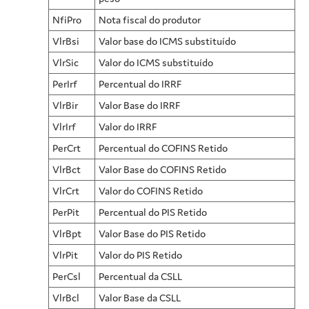
NfiPro
Nota fiscal do produtor
VlrBsi
Valor base do ICMS substituído
VlrSic
Valor do ICMS substituído
PerIrf
Percentual do IRRF
VlrBir
Valor Base do IRRF
VlrIrf
Valor do IRRF
PerCrt
Percentual do COFINS Retido
VlrBct
Valor Base do COFINS Retido
VlrCrt
Valor do COFINS Retido
PerPit
Percentual do PIS Retido
VlrBpt
Valor Base do PIS Retido
VlrPit
Valor do PIS Retido
PerCsl
Percentual da CSLL
VlrBcl
Valor Base da CSLL