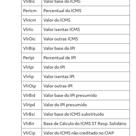
VlrBic
Valor base do ICMS
PerIcm
Percentual do ICMS
VlrIcm
Valor do ICMS
VlrIic
Valor isentas ICMS
VlrOic
Valor outras ICMS
VlrBip
Valor base do IPI
PerIpi
Percentual de IPI
VlrIpi
Valor do IPI
VlrIip
Valor isentas IPI
VlrOip
Valor outras IPI
VlrBid
Valor base do IPI presumido
VlrIpd
Valor do IPI presumido
VlrBsi
Valor base do ICMS substituído
VlrBri
Base de Cálculo do ICMS ST Resp. Solidário
VlrCip
Valor do ICMS não creditado no CIAP