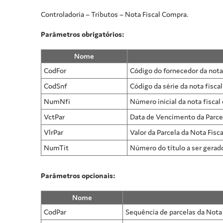
Controladoria – Tributos – Nota Fiscal Compra.
Parâmetros obrigatórios:
Nome
CodFor
Código do fornecedor da nota 
CodSnf
Código da série da nota fisca
NumNfi
Número inicial da nota fiscal
VctPar
Data de Vencimento da Parcel
VlrPar
Valor da Parcela da Nota Fisc
NumTit
Número do título a ser gerad
Parâmetros opcionais:
Nome
CodPar
Sequência de parcelas da Nota 