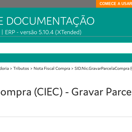
COMECE A USAR
DE DOCUMENTAÇÃO
| ERP - versão 5.10.4 (XTended)
doria
>
Tributos
>
Nota Fiscal Compra
>
SID.Nic.GravarParcelaCompra (C
Compra (CIEC) - Gravar Parc