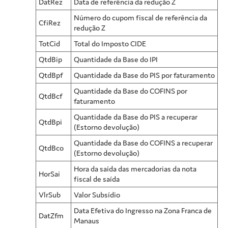
DatRez
Data de referência da redução Z
Número do cupom fiscal de referência da
CfiRez
redução Z
TotCid
Total do Imposto CIDE
QtdBip
Quantidade da Base do IPI
QtdBpf
Quantidade da Base do PIS por faturamento
Quantidade da Base do COFINS por
QtdBcf
faturamento
Quantidade da Base do PIS a recuperar
QtdBpi
(Estorno devolução)
Quantidade da Base do COFINS a recuperar
QtdBco
(Estorno devolução)
Hora da saída das mercadorias da nota
HorSai
fiscal de saída
VlrSub
Valor Subsídio
Data Efetiva do Ingresso na Zona Franca de
DatZfm
Manaus