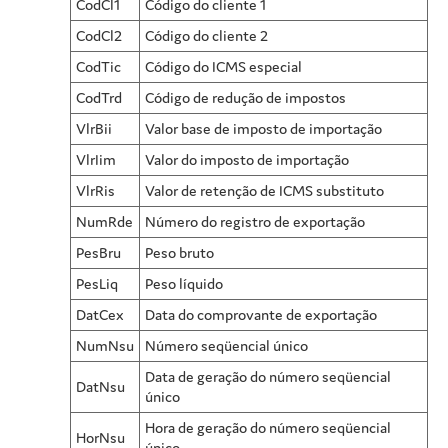
CodCl1
Código do cliente 1
CodCl2
Código do cliente 2
CodTic
Código do ICMS especial
CodTrd
Código de redução de impostos
VlrBii
Valor base de imposto de importação
VlrIim
Valor do imposto de importação
VlrRis
Valor de retenção de ICMS substituto
NumRde
Número do registro de exportação
PesBru
Peso bruto
PesLiq
Peso líquido
DatCex
Data do comprovante de exportação
NumNsu
Número seqüencial único
Data de geração do número seqüencial
DatNsu
único
Hora de geração do número seqüencial
HorNsu
único