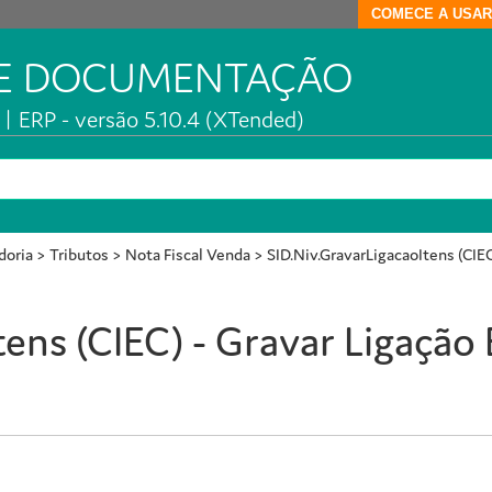
COMECE A USAR
DE DOCUMENTAÇÃO
| ERP - versão 5.10.4 (XTended)
doria
>
Tributos
>
Nota Fiscal Venda
>
SID.Niv.GravarLigacaoItens (CIEC)
ens (CIEC) - Gravar Ligação 