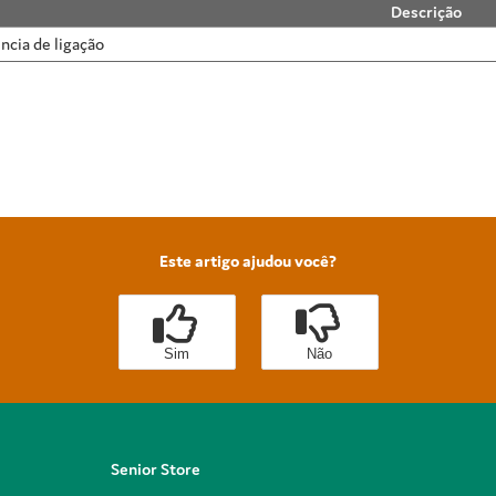
Descrição
ncia de ligação
Este artigo ajudou você?
Sim
Não
Senior Store