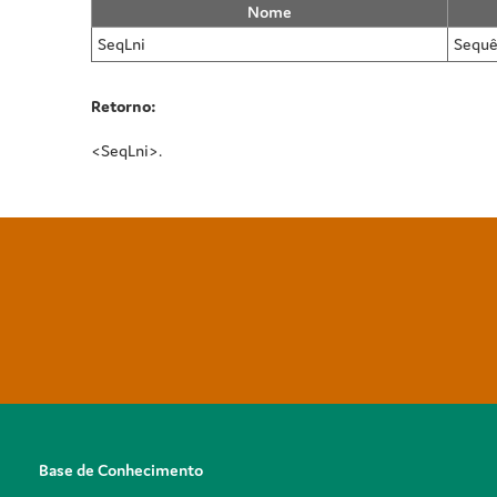
Nome
SeqLni
Sequê
Retorno:
<SeqLni>.
Base de Conhecimento