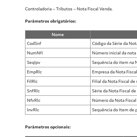
Controladoria – Tributos – Nota Fiscal Venda.
Parâmetros obrigatórios:
Nome
CodSnf
Código da Série da Nota
NumNfi
Número inicial da nota 
SeqIpv
Sequência do item na N
EmpRlc
Empresa da Nota Fiscal
FilRlc
Filial da Nota Fiscal de
SnfRlc
Série da Nota Fiscal de
NfvRlc
Número da Nota Fiscal 
InvRlc
Sequência do Item de 
Parâmetros opcionais: