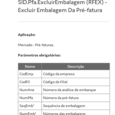
SID.Pfa.ExcluirEmbalagem (RFEX) -
Excluir Embalagem Da Pré-fatura
Aplicação:
Mercado - Pré-faturas.
Parâmetros obrigatórios:
Nome
Descrição
CodEmp
Código da empresa
CodFil
Código da filial
NumAne
Número da análise de embarque
NumPfa
Número da pré-fatura
SeqEmb¹
Sequência de embalagem
NumEmb¹
Números das embalagens