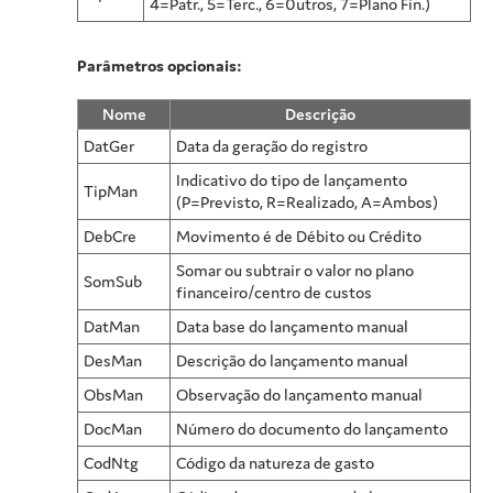
4=Patr., 5=Terc., 6=0utros, 7=Plano Fin.)
Parâmetros opcionais:
Nome
Descrição
DatGer
Data da geração do registro
Indicativo do tipo de lançamento
TipMan
(P=Previsto, R=Realizado, A=Ambos)
DebCre
Movimento é de Débito ou Crédito
Somar ou subtrair o valor no plano
SomSub
financeiro/centro de custos
DatMan
Data base do lançamento manual
DesMan
Descrição do lançamento manual
ObsMan
Observação do lançamento manual
DocMan
Número do documento do lançamento
CodNtg
Código da natureza de gasto