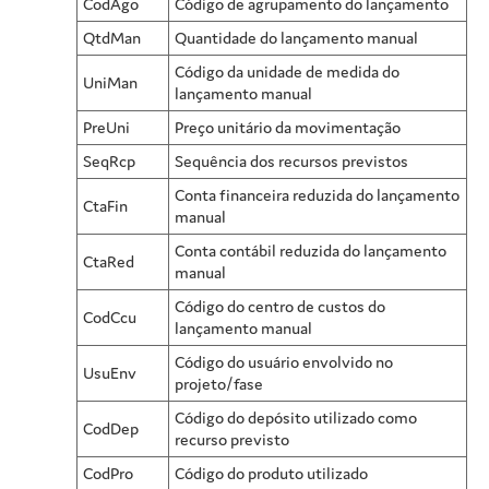
CodAgo
Código de agrupamento do lançamento
QtdMan
Quantidade do lançamento manual
Código da unidade de medida do
UniMan
lançamento manual
PreUni
Preço unitário da movimentação
SeqRcp
Sequência dos recursos previstos
Conta financeira reduzida do lançamento
CtaFin
manual
Conta contábil reduzida do lançamento
CtaRed
manual
Código do centro de custos do
CodCcu
lançamento manual
Código do usuário envolvido no
UsuEnv
projeto/fase
Código do depósito utilizado como
CodDep
recurso previsto
CodPro
Código do produto utilizado