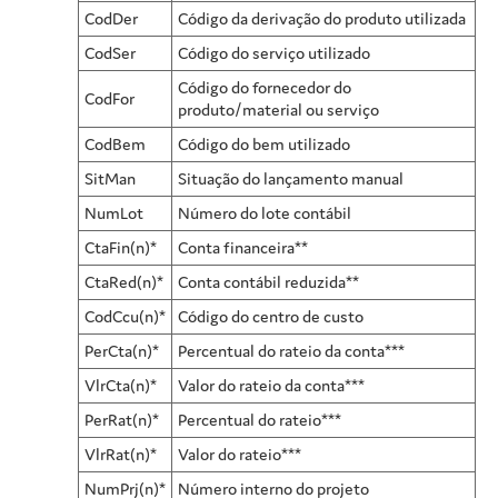
CodDer
Código da derivação do produto utilizada
CodSer
Código do serviço utilizado
Código do fornecedor do
CodFor
produto/material ou serviço
CodBem
Código do bem utilizado
SitMan
Situação do lançamento manual
NumLot
Número do lote contábil
CtaFin(n)*
Conta financeira**
CtaRed(n)*
Conta contábil reduzida**
CodCcu(n)*
Código do centro de custo
PerCta(n)*
Percentual do rateio da conta***
VlrCta(n)*
Valor do rateio da conta***
PerRat(n)*
Percentual do rateio***
VlrRat(n)*
Valor do rateio***
NumPrj(n)*
Número interno do projeto