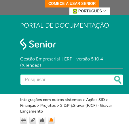
COMECE A USAR SENIOR
PORTUGUÊS
PORTAL DE DOCUMENTAÇÃO
Gestão Empresarial | ERP - versão 5.10.4
(XTended)
Integrações com outros sistemas
>
Ações SID
>
Finanças
>
Projetos
>
SID.Prj.Gravar (FJCF) - Gravar
Lançamento