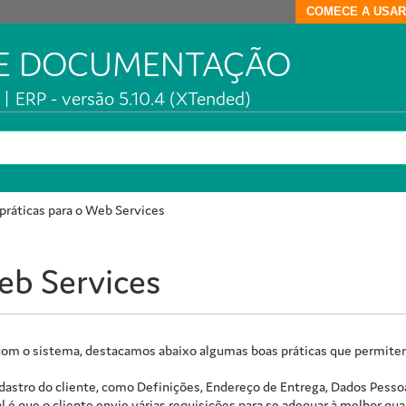
COMECE A USAR
DE DOCUMENTAÇÃO
| ERP - versão 5.10.4 (XTended)
práticas para o Web Services
eb Services
 com o sistema, destacamos abaixo algumas boas práticas que permitem
astro do cliente, como Definições, Endereço de Entrega, Dados Pessoa 
l é que o cliente envie várias requisições para se adequar à melhor qu