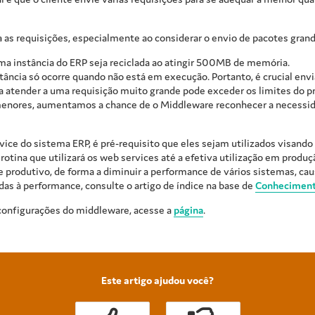
 as requisições, especialmente ao considerar o envio de pacotes grand
ma instância do ERP seja reciclada ao atingir 500MB de memória.
ância só ocorre quando não está em execução. Portanto, é crucial envia
a atender a uma requisição muito grande pode exceder os limites do p
s menores, aumentamos a chance de o Middleware reconhecer a necessi
rvice do sistema ERP, é pré-requisito que eles sejam utilizados visand
otina que utilizará os web services até a efetiva utilização em produç
 produtivo, de forma a diminuir a performance de vários sistemas, ca
s à performance, consulte o artigo de índice na base de
Conheciment
 configurações do middleware, acesse a
página
.
Este artigo ajudou você?