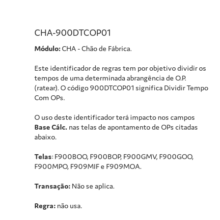
CHA-900DTCOP01
Módulo:
CHA - Chão de Fábrica.
Este identificador de regras tem por objetivo dividir os
tempos de uma determinada abrangência de O.P.
(ratear). O código 900DTCOP01 significa Dividir Tempo
Com OPs.
O uso deste identificador terá impacto nos campos
Base Cálc.
nas telas de apontamento de OPs citadas
abaixo.
Telas
: F900BOO, F900BOP, F900GMV, F900GOO,
F900MPO, F909MIF e F909MOA.
Transação:
Não se aplica.
Regra:
não usa.