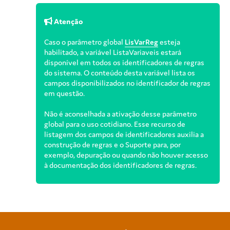
Atenção
Caso o parâmetro global
LisVarReg
esteja
habilitado, a variável ListaVariaveis estará
disponível em todos os identificadores de regras
do sistema. O conteúdo desta variável lista os
campos disponibilizados no identificador de regras
em questão.
Não é aconselhada a ativação desse parâmetro
global para o uso cotidiano. Esse recurso de
listagem dos campos de identificadores auxilia a
construção de regras e o Suporte para, por
exemplo, depuração ou quando não houver acesso
à documentação dos identificadores de regras.