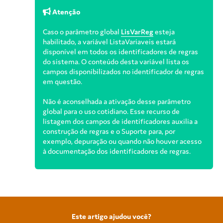
Atenção
Caso o parâmetro global
LisVarReg
esteja
habilitado, a variável ListaVariaveis estará
disponível em todos os identificadores de regras
do sistema. O conteúdo desta variável lista os
campos disponibilizados no identificador de regras
em questão.
Não é aconselhada a ativação desse parâmetro
global para o uso cotidiano. Esse recurso de
listagem dos campos de identificadores auxilia a
construção de regras e o Suporte para, por
exemplo, depuração ou quando não houver acesso
à documentação dos identificadores de regras.
Este artigo ajudou você?