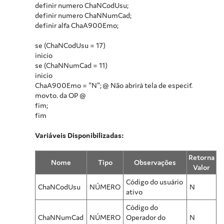
definir numero ChaNCodUsu;
definir numero ChaNNumCad;
definir alfa ChaA900Emo;
se (ChaNCodUsu = 17)
inicio
se (ChaNNumCad = 11)
inicio
ChaA900Emo = "N"; @ Não abrirá tela de especif.
movto. da OP @
fim;
fim
Variáveis Disponibilizadas:
Retorna
Nome
Tipo
Observações
Valor
Código do usuário
ChaNCodUsu
NÚMERO
N
ativo
Código do
ChaNNumCad
NÚMERO
Operador do
N