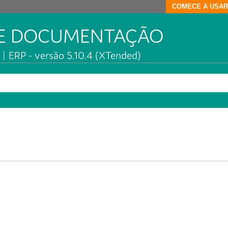
COMECE A USAR
DE DOCUMENTAÇÃO
| ERP - versão 5.10.4 (XTended)