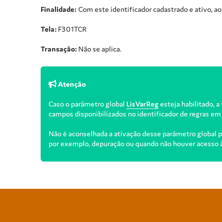
Finalidade:
Com este identificador cadastrado e ativo, ao d
Tela:
F301TCR
Transação:
Não se aplica.
Atenção
Caso o parâmetro global
LisVarReg
esteja habilitado, a
campos disponibilizados no identificador de regras em
Não é aconselhada a ativação desse parâmetro global pa
por exemplo, depuração ou quando não houver acesso à