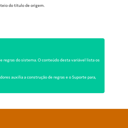
ateio do título de origem.
de regras do sistema. O conteúdo desta variável lista os
ores auxilia a construção de regras e o Suporte para,