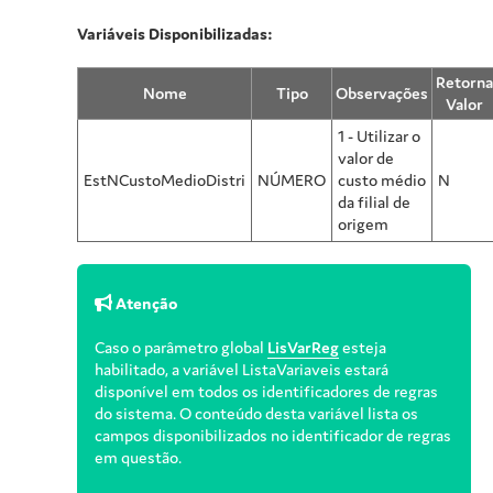
Variáveis Disponibilizadas:
Retorna
Nome
Tipo
Observações
Valor
1 - Utilizar o
valor de
EstNCustoMedioDistri
NÚMERO
custo médio
N
da filial de
origem
Atenção
Caso o parâmetro global
LisVarReg
esteja
habilitado, a variável ListaVariaveis estará
disponível em todos os identificadores de regras
do sistema. O conteúdo desta variável lista os
campos disponibilizados no identificador de regras
em questão.