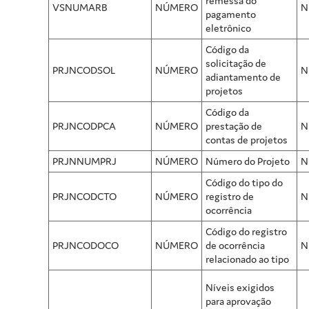
remessa do
VSNUMARB
NÚMERO
N
pagamento
eletrônico
Código da
solicitação de
PRJNCODSOL
NÚMERO
N
adiantamento de
projetos
Código da
PRJNCODPCA
NÚMERO
prestação de
N
contas de projetos
PRJNNUMPRJ
NÚMERO
Número do Projeto
N
Código do tipo do
PRJNCODCTO
NÚMERO
registro de
N
ocorrência
Código do registro
PRJNCODOCO
NÚMERO
de ocorrência
N
relacionado ao tipo
Níveis exigidos
para aprovação