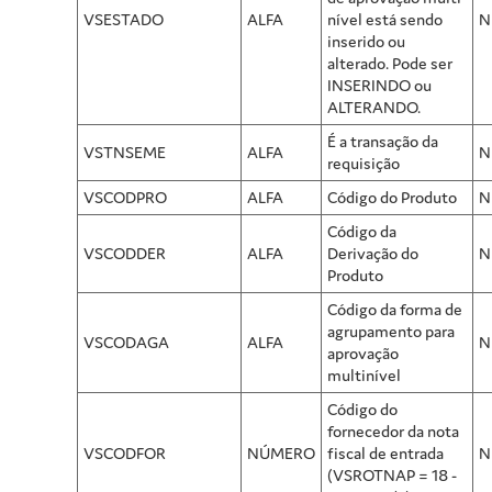
VSESTADO
ALFA
nível está sendo
N
inserido ou
alterado. Pode ser
INSERINDO ou
ALTERANDO.
É a transação da
VSTNSEME
ALFA
N
requisição
VSCODPRO
ALFA
Código do Produto
N
Código da
VSCODDER
ALFA
Derivação do
N
Produto
Código da forma de
agrupamento para
VSCODAGA
ALFA
N
aprovação
multinível
Código do
fornecedor da nota
VSCODFOR
NÚMERO
fiscal de entrada
N
(VSROTNAP = 18 -