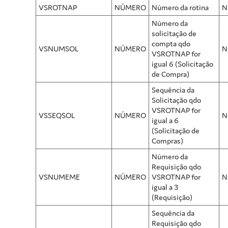
VSROTNAP
NÚMERO
Número da rotina
N
Número da
solicitação de
compta qdo
VSNUMSOL
NÚMERO
N
VSROTNAP for
igual 6 (Solicitação
de Compra)
Sequência da
Solicitação qdo
VSROTNAP for
VSSEQSOL
NÚMERO
N
igual a 6
(Solicitação de
Compras)
Número da
Requisição qdo
VSNUMEME
NÚMERO
VSROTNAP for
N
igual a 3
(Requisição)
Sequência da
Requisição qdo