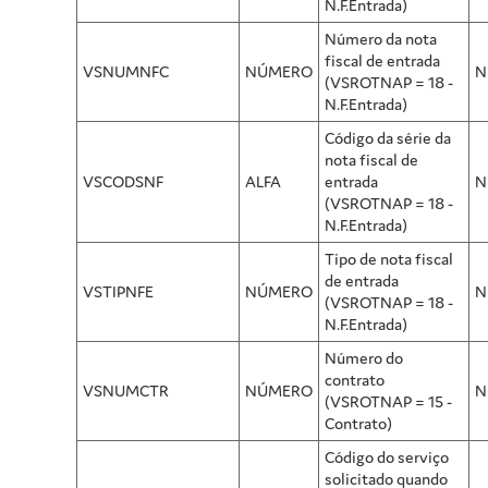
N.F.Entrada)
Número da nota
fiscal de entrada
VSNUMNFC
NÚMERO
N
(VSROTNAP = 18 -
N.F.Entrada)
Código da série da
nota fiscal de
VSCODSNF
ALFA
entrada
N
(VSROTNAP = 18 -
N.F.Entrada)
Tipo de nota fiscal
de entrada
VSTIPNFE
NÚMERO
N
(VSROTNAP = 18 -
N.F.Entrada)
Número do
contrato
VSNUMCTR
NÚMERO
N
(VSROTNAP = 15 -
Contrato)
Código do serviço
solicitado quando