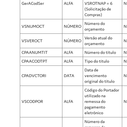
GerACodSer
ALFA
VSROTNAP = 6
N
(Solicitação de
Compras)
Número do
VSNUMOCT
NÚMERO
N
orçamento
Versão atual do
VSVEROCT
NÚMERO
N
orçamento
CPAANUMTIT
ALFA
Número do título
N
CPAACODTPT
ALFA
Tipo do título
N
Data de
CPADVCTORI
DATA
vencimento
N
original do título
Código do Portador
utilizado na
VSCODPOR
ALFA
remessa do
N
pagamento
eletrônico
Número da