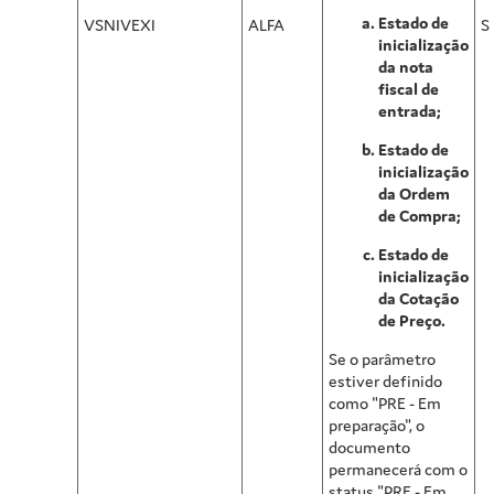
Estado de
VSNIVEXI
ALFA
S
inicialização
da nota
fiscal de
entrada;
Estado de
inicialização
da Ordem
de Compra;
Estado de
inicialização
da Cotação
de Preço.
Se o parâmetro
estiver definido
como "PRE - Em
preparação", o
documento
permanecerá com o
status "PRE - Em