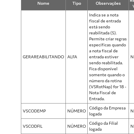
R
Nome
Tipo
Observações
Indica se a nota
fiscal de entrada
está sendo
reabilitada (S).
Permite criar regras
específicas quando
a nota fiscal de
GERAREABILITANDO
ALFA
entrada estiver
N
sendo reabilitada.
Fica disponível
somente quando o
número da rotina
(VSRotNap) for 18 -
Nota Fiscal de
Entrada.
Código da Empresa
VSCODEMP
NÚMERO
N
logada
Código da Filial
VSCODFIL
NÚMERO
N
logada