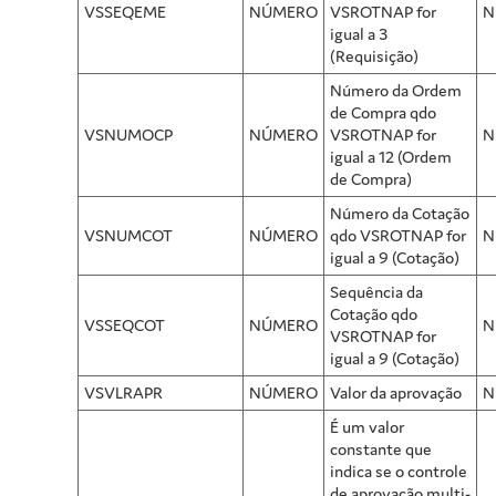
VSSEQEME
NÚMERO
VSROTNAP for
N
igual a 3
(Requisição)
Número da Ordem
de Compra qdo
VSNUMOCP
NÚMERO
VSROTNAP for
N
igual a 12 (Ordem
de Compra)
Número da Cotação
VSNUMCOT
NÚMERO
qdo VSROTNAP for
N
igual a 9 (Cotação)
Sequência da
Cotação qdo
VSSEQCOT
NÚMERO
N
VSROTNAP for
igual a 9 (Cotação)
VSVLRAPR
NÚMERO
Valor da aprovação
N
É um valor
constante que
indica se o controle
de aprovação multi-