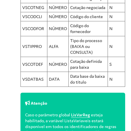
VSCOTNEG
NÚMERO
Cotação negociada
N
VSCODCLI
NÚMERO
Código do cliente
N
Código do
VSCODFOR
NÚMERO
N
fornecedor
Tipo do processo
VSTIPPRO
ALFA
(BAIXA ou
N
CONSULTA)
Cotação definida
VSCOTDEF
NÚMERO
S
para baixa
Data base da baixa
VSDATBAS
DATA
N
do título
Atenção
Caso o parâmetro global
LisVarReg
esteja
habilitado, a variável ListaVariaveis estará
disponível em todos os identificadores de regras