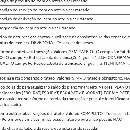
ódigo do produto do item do rateio a ser rateado.
 código do serviço do item do rateio a ser rateado
 código da derivação do item do rateio a ser rateada
 sequencia do item do rateio a ser rateado
 tipo da natureza das contas, é utilizado na consistências das contas e a
tas de receitas. DEVEDORA - Contas de despesas.
a forma de rateio da transação. Valores: SEM RATEIO - O campo ForRat d
 O campo ForRat da tabela de transação é igual = 1. SEM CONFIRMAÇ
UAL - O campo ForRat da tabela de transação é igual = 3. NENHUMA - O
 rotina esta obrigando o rateio. Valores: SIM - O rateio é obrigatório. NÃ
tipo do saldo para atualizar o saldo do plano financeiro. Valores: PLAN
financeiro (E301RAT, E501RAT, E504RAT e E600RAT). FORMA RATEIO
ve considerar-se a forma de rateio da transação e possui o identifi
o financeiro.
como está as observações do rateio. Valores: COMPLETO - Todas as linh
Pelo menos uma das linhas possui rateio e outra não possui. NÃO
 da chave da tabela de rateio que está sendo rateada.