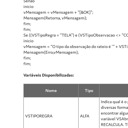
Senao
inicio
vMensagem = vMensagem + "[&OK]";
Mensagem(Retorna, vMensagem);
fim;
fim;
Se ((VSTipoRegra = "TELA") e (VSTipoObservacao <> "
inicio
vMensagem = "O tipo da observação do rateio é '" + VSTip
Mensagem(Erro,vMensagem);
fim;
fim;
Variáveis Disponibilizadas:
Nome
Tipo
Indica qual é 
diversas forma
encontrar algu
VSTIPOREGRA
ALFA
variável VSAbr
RECALCULA. TEL