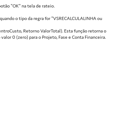
otão "OK" na tela de rateio.
s quando o tipo da regra for "VSRECALCULALINHA ou
CentroCusto, Retorno ValorTotal). Esta função retorna o
valor 0 (zero) para o Projeto, Fase e Conta Financeira.