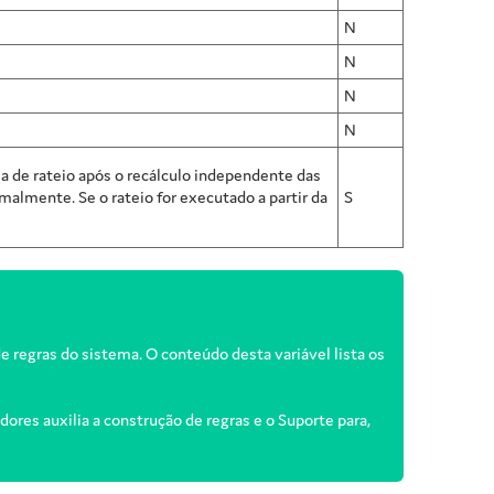
N
N
N
N
la de rateio após o recálculo independente das
malmente. Se o rateio for executado a partir da
S
de regras do sistema. O conteúdo desta variável lista os
ores auxilia a construção de regras e o Suporte para,