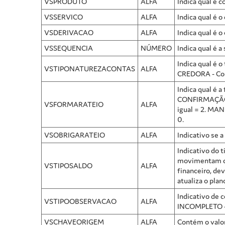
VSPRODUTO
ALFA
Indica qual é c
VSSERVICO
ALFA
Indica qual é o
VSDERIVACAO
ALFA
Indica qual é o
VSSEQUENCIA
NÚMERO
Indica qual é a
Indica qual é o
VSTIPONATUREZACONTAS
ALFA
CREDORA - Con
Indica qual é 
CONFIRMAÇÃO -
VSFORMARATEIO
ALFA
igual = 2. MAN
0.
VSOBRIGARATEIO
ALFA
Indicativo se a
Indicativo do 
movimentam o 
VSTIPOSALDO
ALFA
financeiro, de
atualiza o plan
Indicativo de 
VSTIPOOBSERVACAO
ALFA
INCOMPLETO - 
VSCHAVEORIGEM
ALFA
Contém o valor