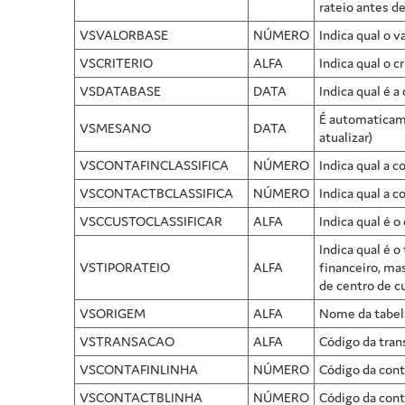
rateio antes d
VSVALORBASE
NÚMERO
Indica qual o 
VSCRITERIO
ALFA
Indica qual o c
VSDATABASE
DATA
Indica qual é a
É automaticame
VSMESANO
DATA
atualizar)
VSCONTAFINCLASSIFICA
NÚMERO
Indica qual a c
VSCONTACTBCLASSIFICA
NÚMERO
Indica qual a c
VSCCUSTOCLASSIFICAR
ALFA
Indica qual é o
Indica qual é 
VSTIPORATEIO
ALFA
financeiro, ma
de centro de c
VSORIGEM
ALFA
Nome da tabela
VSTRANSACAO
ALFA
Código da tran
VSCONTAFINLINHA
NÚMERO
Código da conta
VSCONTACTBLINHA
NÚMERO
Código da conta