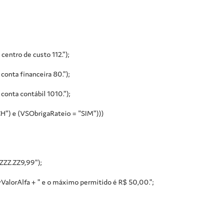
entro de custo 112.");
onta financeira 80.");
onta contábil 1010.");
) e (VSObrigaRateio = "SIM")))
ZZZ.ZZ9,99");
vValorAlfa + " e o máximo permitido é R$ 50,00.";