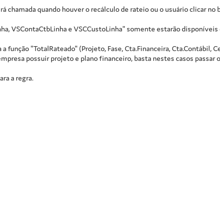
rá chamada quando houver o recálculo de rateio ou o usuário clicar no b
Linha, VSContaCtbLinha e VSCCustoLinha" somente estarão disponívei
a a função "TotalRateado" (Projeto, Fase, Cta.Financeira, Cta.Contábil, 
mpresa possuir projeto e plano financeiro, basta nestes casos passar o 
ra a regra.