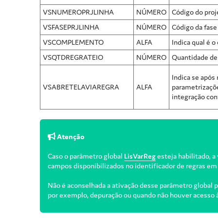
VSNUMEROPRJLINHA
NÚMERO
Código do proje
VSFASEPRJLINHA
NÚMERO
Código da fase 
VSCOMPLEMENTO
ALFA
Indica qual é 
VSQTDREGRATEIO
NÚMERO
Quantidade de 
Indica se após 
VSABRETELAVIAREGRA
ALFA
parametrizaçõe
integração con
Atenção
Caso o parâmetro global
LisVarReg
esteja habilitado, a
campos disponibilizados no identificador de regras em
Não é aconselhada a ativação desse parâmetro global pa
por exemplo, depuração ou quando não houver acesso à