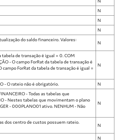
N
N
N
N
tualização do saldo financeiro. Valores:
N
a tabela de transação é igual = 0. COM
ÃO - O campo ForRat da tabela de transação é
N
 campo ForRat da tabela de transação é igual =
O - O rateio não é obrigatório.
N
O FINANCEIRO - Todas as tabelas que
 - Nestes tabelas que movimentam o plano
N
cador GER - 000PLANO01 ativo. NENHUM - Não
as dos centro de custos possuem rateio.
N
N