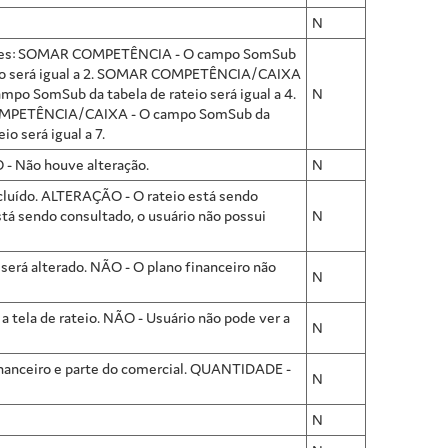
N
. Valores: SOMAR COMPETÊNCIA - O campo SomSub
ateio será igual a 2. SOMAR COMPETÊNCIA/CAIXA
po SomSub da tabela de rateio será igual a 4.
N
 COMPETÊNCIA/CAIXA - O campo SomSub da
o será igual a 7.
O - Não houve alteração.
N
incluído. ALTERAÇÃO - O rateio está sendo
tá sendo consultado, o usuário não possui
N
o será alterado. NÃO - O plano financeiro não
N
 a tela de rateio. NÃO - Usuário não pode ver a
N
 financeiro e parte do comercial. QUANTIDADE -
N
N