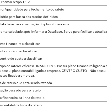
e chamar o tipo TELA.
valor/quantidade para fechamento do rateio
ritério para busca dos rateios definidos
 data base para atualização do plano financeiro.
nte calculado após informar a DataBase. Serve para facilitar a atualiza
onta financeira a classificar
onta contábil a classificar
 centro de custo a classificar
o tipo do rateio: Valores: FINANCEIRO - Possui plano financeiro ligado
s possui plano contábil ligado a empresa. CENTRO CUSTO - Não possui p
ustos ligado a empresa.
 de rateio que está sendo rateada.
sação passado para o rateio
 financeira da linha do rateio
 contábil da linha do rateio