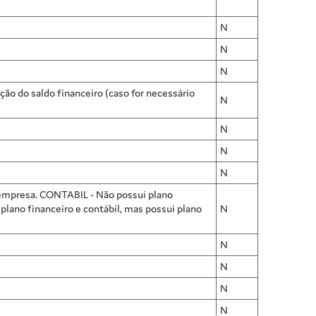
N
N
N
ção do saldo financeiro (caso for necessário
N
N
N
N
 a empresa. CONTABIL - Não possui plano
lano financeiro e contábil, mas possui plano
N
N
N
N
N