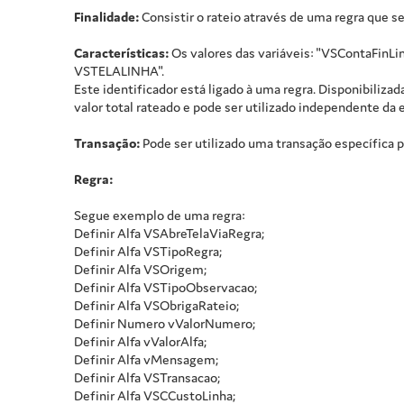
Finalidade:
Consistir o rateio através de uma regra que se
Características:
Os valores das variáveis: "VSContaFin
VSTELALINHA".
Este identificador está ligado à uma regra. Disponibilizad
valor total rateado e pode ser utilizado independente da e
Transação:
Pode ser utilizado uma transação específica pa
Regra:
Segue exemplo de uma regra:
Definir Alfa VSAbreTelaViaRegra;
Definir Alfa VSTipoRegra;
Definir Alfa VSOrigem;
Definir Alfa VSTipoObservacao;
Definir Alfa VSObrigaRateio;
Definir Numero vValorNumero;
Definir Alfa vValorAlfa;
Definir Alfa vMensagem;
Definir Alfa VSTransacao;
Definir Alfa VSCCustoLinha;