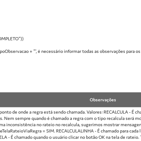
COMPLETO"))
oObservacao + "', é necessário informar todas as observações para os 
Observações
o ponto de onde a regra está sendo chamada. Valores: RECALCULA - É c
s. Nem sempre quando é chamado a regra com o tipo recalcula será mos
ma inconsistência no rateio no recalcula, sugerimos mostrar mensagem 
eTelaRateioViaRegra = SIM. RECALCULALINHA - É chamado para cada lin
A - É chamado quando o usuário clicar no botão OK na tela de rateio.