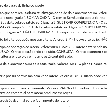
ro de custo da linha do rateio
ação que será realizada na atualização do saldo do plano financeiro
rateio será igual a 1. SOMAR CAIXA - O campo SomSub da tabela de r
ub da tabela de rateio será igual a 3. SUBTRAIR COMPETÊNCIA - O cam
A - O campo SomSub da tabela de rateio será igual a 5. SUBTRAIR
io será igual a 6. NÃO CONSIDERAR - O campo SomSub da tabela de ratei
eio foi alterado após mostrar a tela. Valores: SIM - Houve alteração. NÃ
o tipo da operação do rateio. Valores: INCLUSÃO - O rateio está sendo 
USÃO - O rateio está sendo excluído. CONSULTA - O rateio somente es
 alterar o rateio ou o mesmo está contabilizado.
do do plano financeiro será atualizado. Valores: SIM - O plano financeir
ário possui permissão para ver o rateio. Valores: SIM - Usuário pode ver
o tipo do valor para fechamento. Valores: VALOR - Utilizado em todo o
arte do comercial para ratear produtos/serviços.
 precisão decimal para o fechamento do rateio.