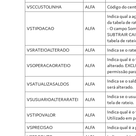
VSCCUSTOLINHA
ALFA
Código do cent
Indica qual a 
da tabela de 
VSTIPOACAO
ALFA
- O campo SomS
SUBTRAIR CAIX
tabela de rate
VSRATEIOALTERADO
ALFA
Indica se o rat
Indica qual é 
VSOPERACAORATEIO
ALFA
alterado. EXCL
permissão para
Indica se o sal
VSATUALIZASALDOS
ALFA
será alterado.
Indica se o usu
VSUSUARIOALTERARATEI
ALFA
tela de rateio.
Indica qual é 
VSTIPOVALOR
ALFA
Utilizado em p
VSPRECISAO
ALFA
Indica qual é a