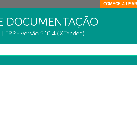
COMECE A USAR
DE DOCUMENTAÇÃO
| ERP - versão 5.10.4 (XTended)