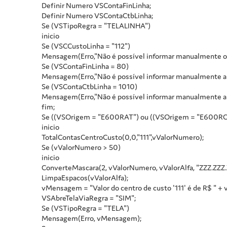
Definir Numero VSContaFinLinha;
Definir Numero VSContaCtbLinha;
Se (VSTipoRegra = "TELALINHA")
inicio
Se (VSCCustoLinha = "112")
Mensagem(Erro,"Não é possível informar manualmente o c
Se (VSContaFinLinha = 80)
Mensagem(Erro,"Não é possível informar manualmente a c
Se (VSContaCtbLinha = 1010)
Mensagem(Erro,"Não é possível informar manualmente a c
fim;
Se ((VSOrigem = "E600RAT") ou ((VSOrigem = "E600RCH"
inicio
TotalContasCentroCusto(0,0,"111",vValorNumero);
Se (vValorNumero > 50)
inicio
ConverteMascara(2, vValorNumero, vValorAlfa, "ZZZ.ZZZ.
LimpaEspacos(vValorAlfa);
vMensagem = "Valor do centro de custo '111' é de R$ " + 
VSAbreTelaViaRegra = "SIM";
Se (VSTipoRegra = "TELA")
Mensagem(Erro, vMensagem);