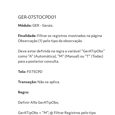
GER-075TOCPD01
Módulo:
GER - Gerais.
Finalidade:
Filtrar os registros mostrados na página
Observação (1) pelo tipo da observação.
Deve estar definida na regra a variável "GerATipObs"
como "A" (Automática), "M" (Manual) ou "T" (Todas)
para a posterior consulta.
Tela:
F075CPD
Transação:
Não se aplica.
Regra:
Definir Alfa GerATipObs;
GerATipObs = "M"; @ Filtrar Registros pelo tipo