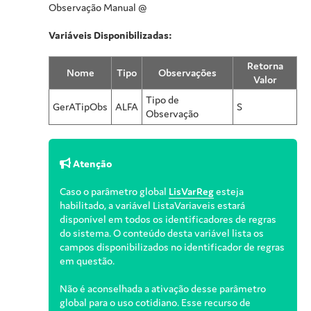
Observação Manual @
Variáveis Disponibilizadas:
Retorna
Nome
Tipo
Observações
Valor
Tipo de
GerATipObs
ALFA
S
Observação
Atenção
Caso o parâmetro global
LisVarReg
esteja
habilitado, a variável ListaVariaveis estará
disponível em todos os identificadores de regras
do sistema. O conteúdo desta variável lista os
campos disponibilizados no identificador de regras
em questão.
Não é aconselhada a ativação desse parâmetro
global para o uso cotidiano. Esse recurso de