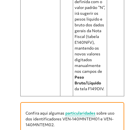
definida com o
valor padrão "N",
irá sugerir os
pesos líquido e
bruto dos dados
gerais da Nota
Fiscal (tabela
E140NFV),
mantendo os
novos valores
digitados
manualmente
nos campos de
Peso
Bruto/Líquido
da tela F149DIV.
Confira aqui algumas
particularidades
sobre uso
dos identificadores VEN-140MNTEM01 e VEN-
140MNTEM02.