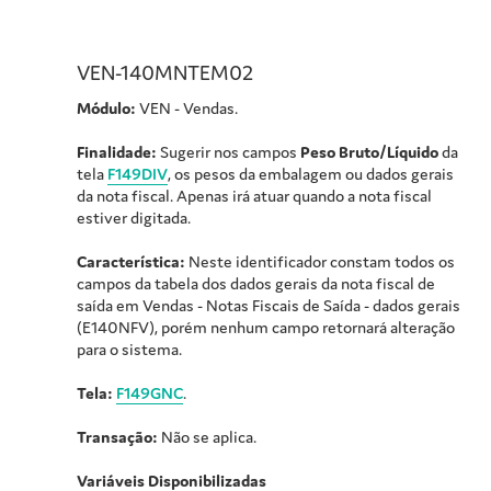
VEN-140MNTEM02
Módulo:
VEN - Vendas.
Finalidade:
Sugerir nos campos
Peso Bruto/Líquido
da
tela
F149DIV
, os pesos da embalagem ou dados gerais
da nota fiscal. Apenas irá atuar quando a nota fiscal
estiver digitada.
Característica:
Neste identificador constam todos os
campos da tabela dos dados gerais da nota fiscal de
saída em Vendas - Notas Fiscais de Saída - dados gerais
(E140NFV), porém nenhum campo retornará alteração
para o sistema.
Tela:
F149GNC
.
Transação:
Não se aplica.
Variáveis Disponibilizadas