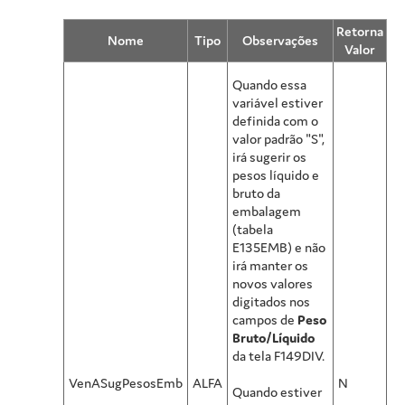
Retorna
Nome
Tipo
Observações
Valor
Quando essa
variável estiver
definida com o
valor padrão "S",
irá sugerir os
pesos líquido e
bruto da
embalagem
(tabela
E135EMB) e não
irá manter os
novos valores
digitados nos
campos de
Peso
Bruto/Líquido
da tela F149DIV.
VenASugPesosEmb
ALFA
N
Quando estiver