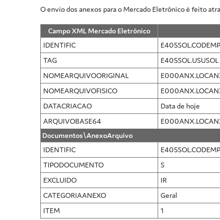
O envio dos anexos para o Mercado Eletrônico é feito
Campo XML Mercado Eletrônico
IDENTIFIC
E405SOL.CODEMP
TAG
E405SOL.USUSOL
NOMEARQUIVOORIGINAL
E000ANX.LOCAN
NOMEARQUIVOFISICO
E000ANX.LOCAN
DATACRIACAO
Data de hoje
ARQUIVOBASE64
E000ANX.LOCAN
Documentos\AnexoArquivo
IDENTIFIC
E405SOL.CODEMP
TIPODOCUMENTO
S
EXCLUIDO
IR
CATEGORIAANEXO
Geral
ITEM
1