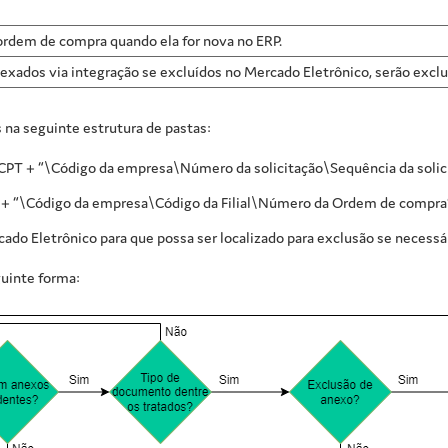
 ordem de compra quando ela for nova no ERP.
 anexados via integração se excluídos no Mercado Eletrônico, serão exc
 na seguinte estrutura de pastas:
91CPT + “\Código da empresa\Número da solicitação\Sequência da solici
T + “\Código da empresa\Código da Filial\Número da Ordem de compra”
ado Eletrônico para que possa ser localizado para exclusão se necessár
guinte forma: