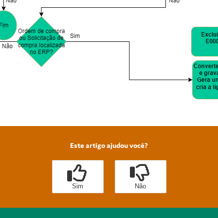
Este artigo ajudou você?
Sim
Não