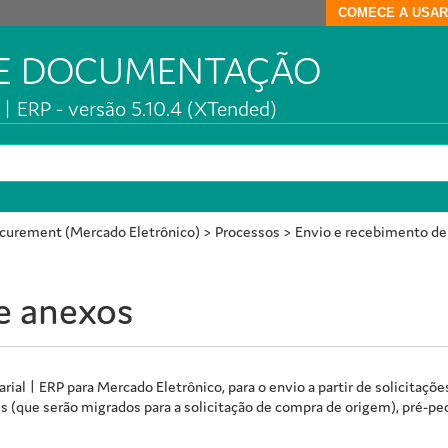
COMECE A USAR
DE DOCUMENTAÇÃO
| ERP - versão 5.10.4 (XTended)
ocurement (Mercado Eletrônico)
>
Processos
>
Envio e recebimento de
e anexos
rial | ERP
para Mercado Eletrônico, para o envio a partir de solicitaçõ
 (que serão migrados para a solicitação de compra de origem), pré-pe