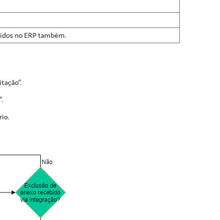
luídos no ERP também.
tação”.
.
io.