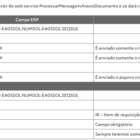
 através do web service ProcessarMensagemAnexoDocumento e se dará
Campo ERP
-E405SOL.NUMSOL-E405SOL.SEQSOL
X
É enviado somente o n
X
É enviado somente o n
X
É enviado o arquivo c
-E405SOL.NUMSOL-E405SOL.SEQSOL
IR – Item de requisiçã
Campo obrigatório
Sempre teremos somen