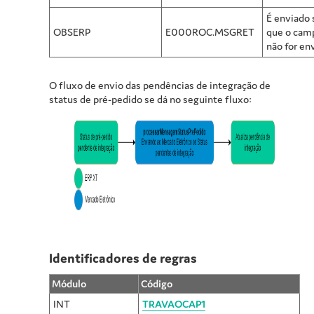
É enviado
OBSERP
E000ROC.MSGRET
que o cam
não for en
O fluxo de envio das pendências de integração de
status de pré-pedido se dá no seguinte fluxo:
Identificadores de regras
Módulo
Código
INT
TRAVAOCAP1