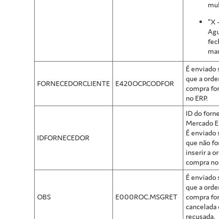
mul
"X 
Ag
fe
man
É enviado
que a ord
FORNECEDORCLIENTE
E420OCP.CODFOR
compra for
no ERP.
ID do forn
Mercado El
É enviado
IDFORNECEDOR
que não fo
inserir a 
compra no
É enviado
que a ord
OBS
E000ROC.MSGRET
compra fo
cancelada
recusada.