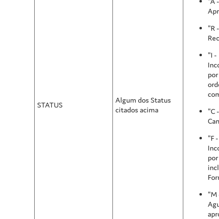
"A -
Apr
"R -
Rec
"I -
Inc
por
ord
com
Algum dos Status
STATUS
citados acima
"C -
Can
"F -
Inc
por
inc
For
"M 
Ag
apr