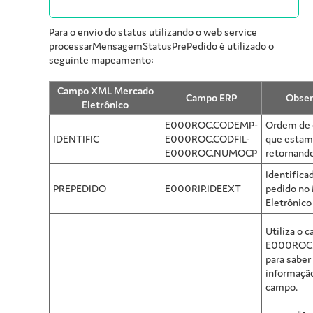
Para o envio do status utilizando o web service
processarMensagemStatusPrePedido é utilizado o
seguinte mapeamento:
Campo XML Mercado
Campo ERP
Obser
Eletrônico
E000ROC.CODEMP-
Ordem de
IDENTIFIC
E000ROC.CODFIL-
que estam
E000ROC.NUMOCP
retornando
Identifica
PREPEDIDO
E000RIP.IDEEXT
pedido no
Eletrônico
Utiliza o 
E000ROC.
para saber
informação
campo.