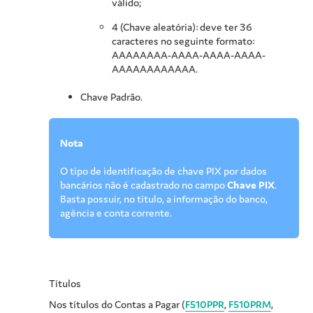
válido;
4 (Chave aleatória): deve ter 36
caracteres no seguinte formato:
AAAAAAAA-AAAA-AAAA-AAAA-
AAAAAAAAAAAA.
Chave Padrão.
Nota
O tipo de identificação de chave PIX por dados
bancários não é cadastrado no campo
Chave PIX
.
Basta possuir, no título, a informação do banco,
agência e conta corrente.
Títulos
Nos títulos do Contas a Pagar (
F510PPR
,
F510PRM
,