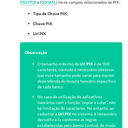
F501TCP
e
F501ATL
) há os campos relacionados ao PIX:
Tipo de Chave PIX
;
Chave PIX
;
Url PIX
.
Observação
O tamanho máximo da
Url PIX
é de 100
caracteres, contudo é necessário observar
que esse tamanho pode variar para menos
dependendo do leiaute bancário específico
de cada banco.
No caso de utilização de aplicativos
bancários com a função "copiar e colar", não
há limitação de caracteres. No entanto, ao
cadastrar a
Url PIX
no sistema, é necessário
decodificá-la conforme as regras
estabelecidas pelo Banco Central, de modo