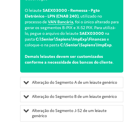
O leiaute
SAEX03000 - Remessa - Pgto
Eletrônico - LPN (CNAB 240)
, utilizado no
processo de
VAN Bancária
, foi o único alterado para
gerar os segmentos B-PIX e X-52 PIX. Para utilizá-
lo, pegue o arquivo do leiaute
SAEX03000
na
pasta
C:\Senior\Sapiens\ImpExp\Financas
e
coloque-o na pasta
C:\Senior\Sapiens\ImpExp
.
Demais leiautes devem ser customizados
conforme a necessidade dos bancos do cliente
.
Alteração do Segmento A de um leiaute genérico
Alteração do Segmento B de um leiaute genérico
Alteração do Segmento J-52 de um leiaute
genérico