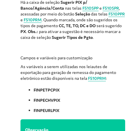
Há a caixa de seleção
Sugerir PIX p/
Banco/Agência/Conta
nas telas
F510SPP
e
F510SPR
,
acessadas por meio do botão
Seleção
das telas
F510PPR
e
F510PRM
. Quando marcada, onde são sugeridos os
tipos de pagamento
CC, TE, TO, DC e DO
será sugerido
PX
.
Obs.:
para ativar a sugestão é necessário marcar a
caixa de seleção
Sugerir Tipos de Pgto
.
Campos e variáveis para customização
As variáveis a serem utilizadas nos leiautes de
exportação para geração de remessa do pagamento
eletrônico estão disponíveis na tela
F510PRM
:
FINPETPCPIX
FINPECHVPIX
FINPEURLPIX
Observação