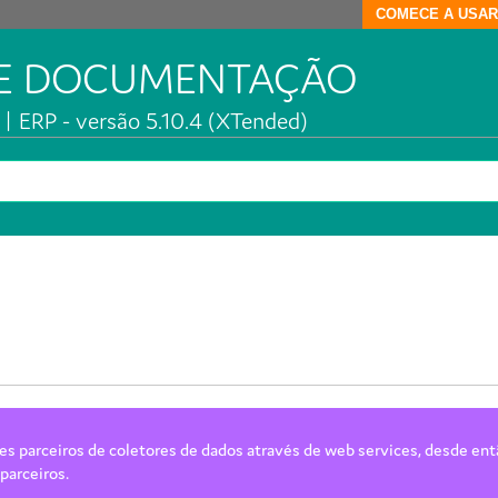
COMECE A USAR
DE DOCUMENTAÇÃO
| ERP - versão 5.10.4 (XTended)
es parceiros de coletores de dados através de
web services
, desde ent
parceiros.