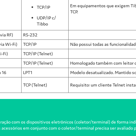
Em equipamentos que exigem Tibb
TCP/IP
TCP.
UDP/IP c/
Tibbo
via RF)
RS-232
ia Wi-Fi)
TCP/IP
Não possui todas as funcionalida
i-Fi)
TCP/IP (Telnet)
TCP/IP (Telnet)
Homologado também com leitor de
 16
LPT1
Modelo desatualizado. Mantido s
TCP (Telnet)
Requisito: um cliente Telnet ins
ção com os dispositivos eletrônicos (coletor/terminal) de forma indiv
s acessórios em conjunto com o coletor/terminal precisa ser avaliado p