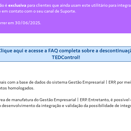
ção é
exclusiva
para clientes que ainda usam este utilitário para integr
e em contato com o seu canal de Suporte.
correr em 30/06/2025.
lique aqui e acesse a FAQ completa sobre a descontinuaç
TEDControl!
minais com a base de dados do sistema
Gestão Empresarial | ERP
, por me
ntos homologados.
área de manufatura do
Gestão Empresarial | ERP
. Entretanto, é possíve
, o desenvolvimento da integração e validação da possibilidade de int