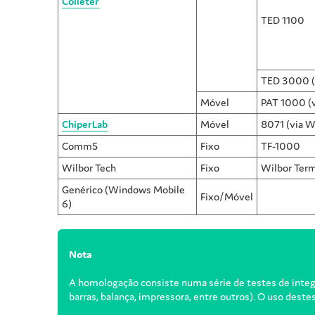
Colleter
TED 1100
TED 3000 (
Móvel
PAT 1000 (v
ChiperLab
Móvel
8071 (via W
Comm5
Fixo
TF-1000
Wilbor Tech
Fixo
Wilbor Term
Genérico (Windows Mobile
Fixo/Móvel
6)
Nota
A homologação consiste numa série de testes de integra
barras, balança, impressora, entre outros). O uso deste