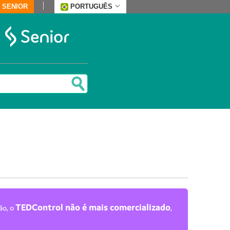
 SENIOR
PORTUGUÊS
TEDControl não é mais comercializado
ão, o
,