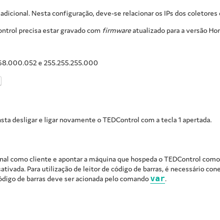
icional. Nesta configuração, deve-se relacionar os IPs dos coletores 
Control precisa estar gravado com
firmware
atualizado para a versão Hor
2.168.000.052 e 255.255.255.000
asta desligar e ligar novamente o TEDControl com a tecla 1 apertada.
minal como cliente e apontar a máquina que hospeda o TEDControl como 
ativada. Para utilização de leitor de código de barras, é necessário con
ódigo de barras deve ser acionada pelo comando
var
.