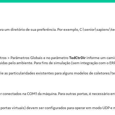
ra um diretório de sua preferência. Por exemplo, C:\senior\sapiens\te
etros > Parâmetros Globais e no parâmetro
TedCtrDir
informe um camin
buídas pelo ambiente. Para fins de simulação (sem integração com o ERP
lie as particularidades existentes para alguns modelos de coletores/t
r conectados na COM1 da máquina. Para outras portas, é necessário en
r portas virtuais) devem ser configurados para operar em modo UDP e