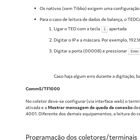
Os nativos (sem Tibbo) exigem uma configuração ad
Para o caso de leitura de dados de balança, o TED
Ligar o TED com a tecla
apertada
1
Digitar o IP e a máscara. Por exemplo, 19
Digitar a porta (00008) e pressionar
Enter
Caso haja algum erro durante a digitação, b
Comm5/TF1000
No coletor deve-se configurar (via interface web) o ter
ativada e a
Mostrar mensagem de queda de conexão
des
4001. Diferente dos demais equipamentos, a leitura do c
Programação dos coletores/terminais