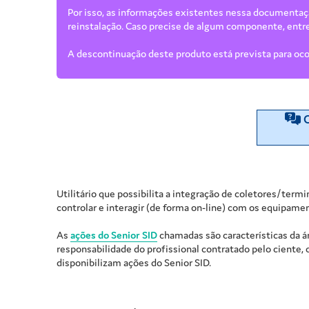
Por isso, as informações existentes nessa documenta
reinstalação. Caso precise de algum componente, entr
A descontinuação deste produto está prevista para o
C
Utilitário que possibilita a integração de coletores/ter
controlar e interagir (de forma
on-line
) com os equipame
As
ações do Senior SID
chamadas são características da 
responsabilidade do profissional contratado pelo ciente
disponibilizam ações do Senior SID.