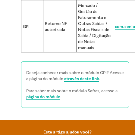
Mercado /
Gestão de
Faturamento e
Retorno NF
Outras Saídas /
GPI
com.senior
autorizada
Notas Fiscais de
Saída / Digitação
de Notas
manuais
Deseja conhecer mais sobre o módulo GPI? Acesse
a página do módulo
através deste link
.
Para saber mais sobre o módulo Safras, acesse a
página do módulo
.
Este artigo ajudou você?