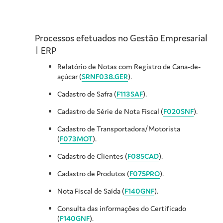
Processos efetuados no
Gestão Empresarial
| ERP
Relatório de Notas com Registro de Cana-de-
açúcar (
SRNF038.GER
).
Cadastro de Safra (
F113SAF
).
Cadastro de Série de Nota Fiscal (
F020SNF
).
Cadastro de Transportadora/Motorista
(
F073MOT
).
Cadastro de Clientes (
F085CAD
).
Cadastro de Produtos (
F075PRO
).
Nota Fiscal de Saída (
F140GNF
).
Consulta das informações do Certificado
(
F140GNF
).