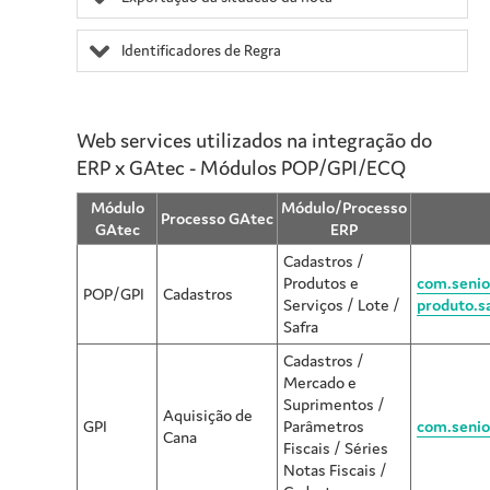
Identificadores de Regra
Web services utilizados na integração do
ERP x GAtec - Módulos POP/GPI/ECQ
Módulo
Módulo/Processo
Processo GAtec
GAtec
ERP
Cadastros /
Produtos e
com.senior
POP/GPI
Cadastros
Serviços / Lote /
produto.s
Safra
Cadastros /
Mercado e
Suprimentos /
Aquisição de
GPI
Parâmetros
com.senio
Cana
Fiscais / Séries
Notas Fiscais /