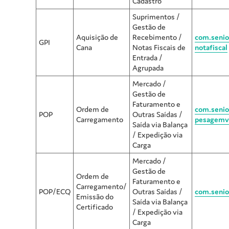
Cadastro
Suprimentos /
Gestão de
Aquisição de
Recebimento /
com.senio
GPI
Cana
Notas Fiscais de
notafiscal
Entrada /
Agrupada
Mercado /
Gestão de
Faturamento e
Ordem de
com.senio
POP
Outras Saídas /
Carregamento
pesagemvi
Saída via Balança
/ Expedição via
Carga
Mercado /
Gestão de
Ordem de
Faturamento e
Carregamento/
POP/ECQ
Outras Saídas /
com.senio
Emissão do
Saída via Balança
Certificado
/ Expedição via
Carga