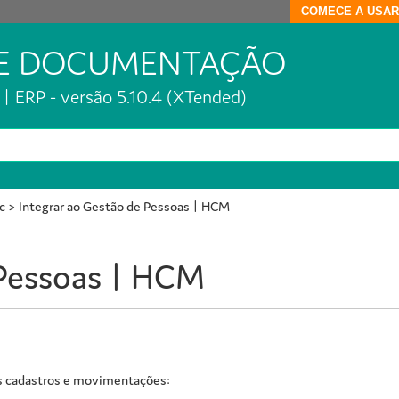
COMECE A USAR
DE DOCUMENTAÇÃO
| ERP - versão 5.10.4 (XTended)
c
>
Integrar ao Gestão de Pessoas | HCM
 Pessoas | HCM
s cadastros e movimentações: