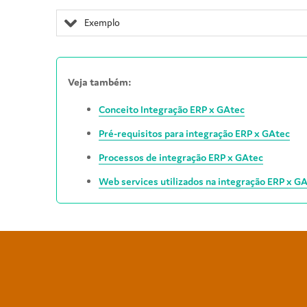
Exemplo
Veja também:
Conceito Integração ERP x GAtec
Pré-requisitos para integração ERP x GAtec
Processos de integração ERP x GAtec
Web services utilizados na integração ERP x G