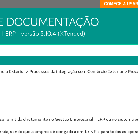
COMECE A USAR
DE DOCUMENTAÇÃO
| ERP - versão 5.10.4 (XTended)
rcio Exterior
>
Processos da integração com Comércio Exterior
>
Proc
 ser emitida diretamente no
Gestão Empresarial | ERP
ou no sistema es
da, sendo que a empresa é obrigada a emitir NF-e para todas as oper