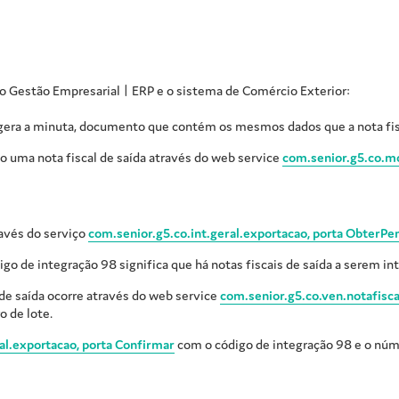
 o
Gestão Empresarial | ERP
e o sistema de Comércio Exterior:
gera a minuta, documento que contém os mesmos dados que a nota fisc
 uma nota fiscal de saída através do web service
com.senior.g5.co.mc
ravés do serviço
com.senior.g5.co.int.geral.exportacao, porta ObterPe
go de integração 98 significa que há notas fiscais de saída a serem in
 de saída ocorre através do web service
com.senior.g5.co.ven.notafisca
 de lote.
al.exportacao, porta Confirmar
com o código de integração 98 e o núm