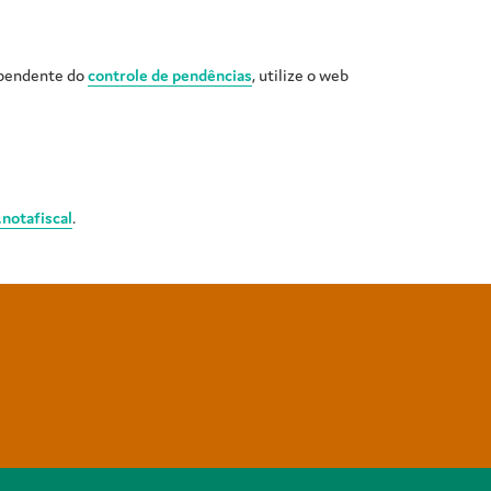
ependente do
controle de pendências
, utilize o web
notafiscal
.