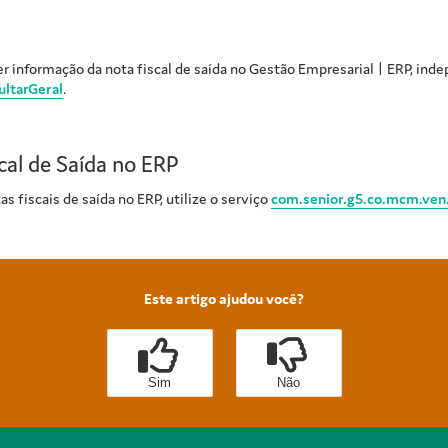
r informação da nota fiscal de saída no
Gestão Empresarial | ERP
, ind
ultarGeral
.
al de Saída no ERP
 fiscais de saída no ERP, utilize o serviço
com.senior.g5.co.mcm.ven.
Este artigo ajudou você?
Sim
Não