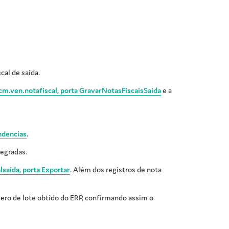
al de saída.
m.ven.notafiscal, porta GravarNotasFiscaisSaida
e a
ndencias
.
tegradas.
lsaida, porta Exportar
. Além dos registros de nota
ero de lote obtido do ERP, confirmando assim o